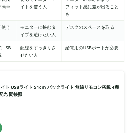
が簡単
イトを使う人
フィット感に差が出ること
も
て使う
モニターに挟むタ
デスクのスペースを取る
イプを避けたい人
USB
配線をすっきりさ
給電用のUSBポートが必要
電
せたい人
ーライト USBライト 51cm バックライト 無線リモコン搭載 4種
配光 間接照