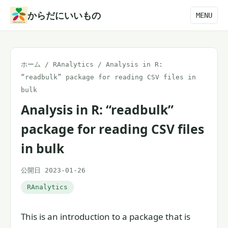
本
からだにいいもの
MENU
文
へ
ス
ホーム
/
RAnalytics
/
Analysis in R:
キ
“readbulk” package for reading CSV files in
ッ
bulk
プ
Analysis in R: “readbulk”
package for reading CSV files
in bulk
公開日 2023-01-26
RAnalytics
This is an introduction to a package that is