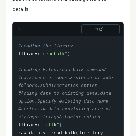
details.
コピー
R
#Loading the library
library
(
"readbulk"
)
#Loading Files:read_bulk command
#Existence or non-existence of sub-
folders:subdirectories option
#Adding data to existing data:data 
option;Specify existing data name
#Factorize data consisting only of 
strings:stringsAsFactor option
library
(
"tcltk"
)
raw_data 
<-
 read_bulk
(
directory 
=