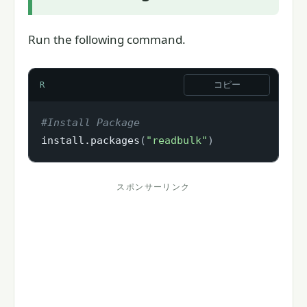
Run the following command.
コピー
R
#Install Package
install.packages
(
"readbulk"
)
スポンサーリンク