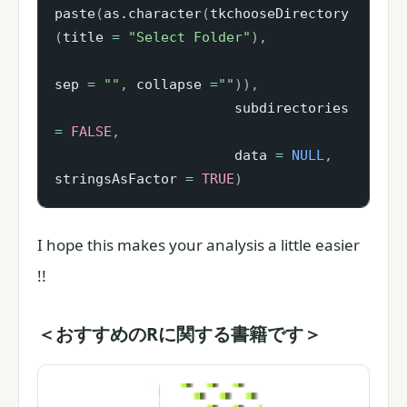
paste
(
as.character
(
tkchooseDirectory
(
title 
=
"Select Folder"
)
,
sep 
=
""
,
 collapse 
=
""
)
)
,
                      subdirectories 
=
FALSE
,
                      data 
=
NULL
,
stringsAsFactor 
=
TRUE
)
I hope this makes your analysis a little easier
!!
＜おすすめのRに関する書籍です＞