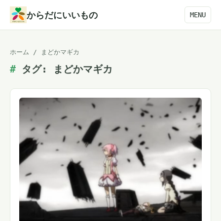
本
からだにいいもの
MENU
文
へ
ホーム
/
まどかマギカ
ス
タグ:
まどかマギカ
キ
ッ
プ