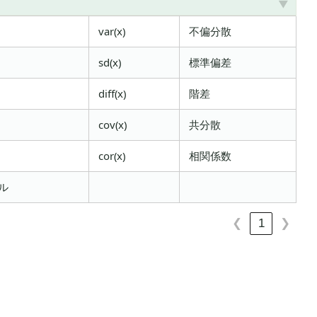
var(x)
不偏分散
sd(x)
標準偏差
diff(x)
階差
cov(x)
共分散
cor(x)
相関係数
ル
1
❮
❯
＞