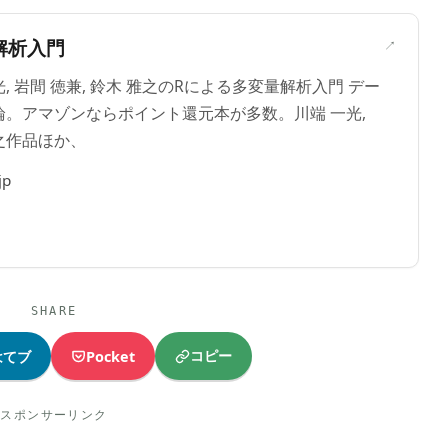
解析入門
一光, 岩間 徳兼, 鈴木 雅之のRによる多変量解析入門 デー
。アマゾンならポイント還元本が多数。川端 一光,
雅之作品ほか、
jp
SHARE
コピー
はてブ
Pocket
スポンサーリンク