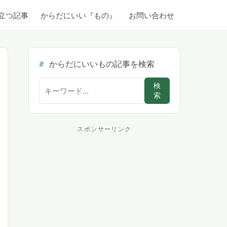
立つ記事
からだにいい『もの』
お問い合わせ
からだにいいもの記事を検索
サ
検
索
イ
ト
内
スポンサーリンク
ス
検
索
ポ
ン
サ
ー
リ