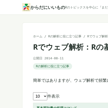
本
からだにいいもの
Rのトピックスを中心に『ま
文
へ
ス
キ
ホーム
/
Rの解析に役に立つ記事
/
Rでウェブ解
ッ
Rでウェブ解析：Rの
プ
公開日 2014-08-11
Rの解析に役に立つ記事
簡単ではありますが、ウェブ解析で頻繁
件表示
基本等計量の処理コマンド