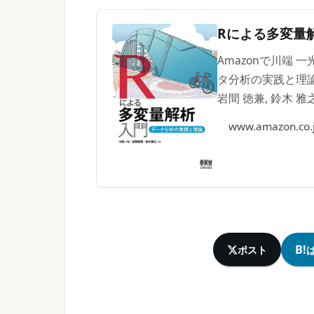
Rによる多変量
Amazonで川端 
タ分析の実践と理論
岩間 徳兼, 鈴木 
www.amazon.co.
B!
ポスト