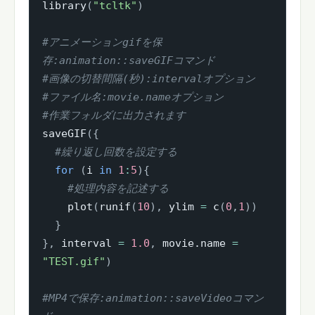
library
(
"tcltk"
)
#アニメーションgifを保
存:animation::saveGIFコマンド
#画像の切替間隔(秒):intervalオプション
#ファイル名:movie.nameオプション
#作業フォルダに出力されます
saveGIF
(
{
#繰り返し回数を設定する
for
(
i 
in
1
:
5
)
{
#処理内容を記述する
    plot
(
runif
(
10
)
,
 ylim 
=
 c
(
0
,
1
)
)
}
}
,
 interval 
=
1.0
,
 movie.name 
=
"TEST.gif"
)
#MP4で保存:animation::saveVideoコマン