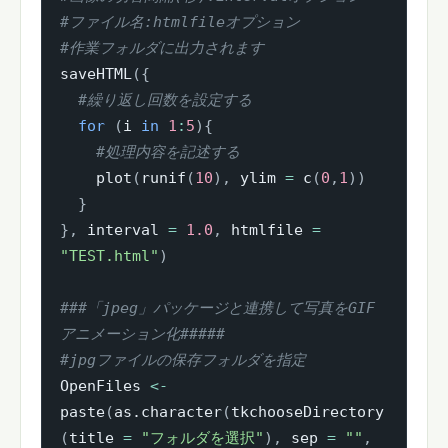
#ファイル名:htmlfileオプション
#作業フォルダに出力されます
saveHTML
(
{
#繰り返し回数を設定する
for
(
i 
in
1
:
5
)
{
#処理内容を記述する
    plot
(
runif
(
10
)
,
 ylim 
=
 c
(
0
,
1
)
)
}
}
,
 interval 
=
1.0
,
 htmlfile 
=
"TEST.html"
)
###「jpeg」パッケージと連携して写真をGIF
アニメーション化#####
#jpgファイルの保存フォルダを指定
OpenFiles 
<-
paste
(
as.character
(
tkchooseDirectory
(
title 
=
"フォルダを選択"
)
,
 sep 
=
""
,