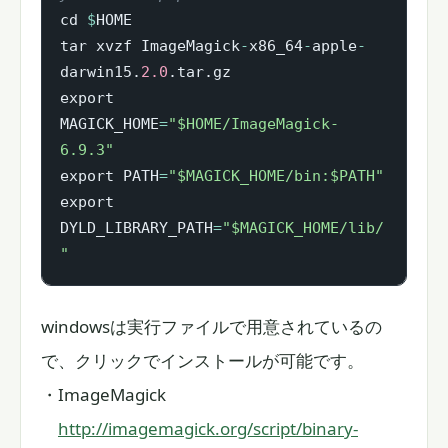
cd 
$
HOME

tar xvzf ImageMagick
-
x86_64
-
apple
-
darwin15.
2.0
.tar.gz

export 
MAGICK_HOME
=
"$HOME/ImageMagick-
6.9.3"
export PATH
=
"$MAGICK_HOME/bin:$PATH"
export 
DYLD_LIBRARY_PATH
=
"$MAGICK_HOME/lib/
"
windowsは実行ファイルで用意されているの
で、クリックでインストールが可能です。
・ImageMagick
http://imagemagick.org/script/binary-