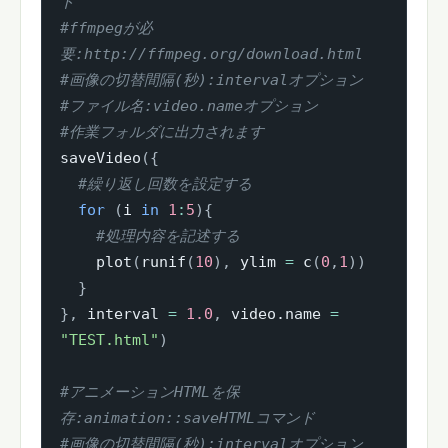
ド
#ffmpegが必
要:http://ffmpeg.org/download.html
#画像の切替間隔(秒):intervalオプション
#ファイル名:video.nameオプション
#作業フォルダに出力されます
saveVideo
(
{
#繰り返し回数を設定する
for
(
i 
in
1
:
5
)
{
#処理内容を記述する
    plot
(
runif
(
10
)
,
 ylim 
=
 c
(
0
,
1
)
)
}
}
,
 interval 
=
1.0
,
 video.name 
=
"TEST.html"
)
#アニメーションHTMLを保
存:animation::saveHTMLコマンド
#画像の切替間隔(秒):intervalオプション