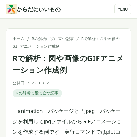
本
からだにいいもの
MENU
文
へ
ス
ホーム
/
Rの解析に役に立つ記事
/
Rで解析：図や画像の
キ
GIFアニメーション作成例
ッ
Rで解析：図や画像のGIFアニメ
プ
ーション作成例
公開日 2022-03-21
Rの解析に役に立つ記事
「animation」パッケージと「jpeg」パッケー
ジを利用してjpgファイルからGIFアニメーショ
ンを作成する例です。実行コマンドではplotコ