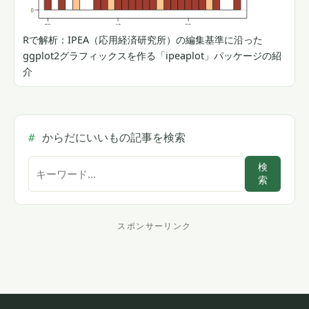
Rで解析：IPEA（応用経済研究所）の編集基準に沿った
ggplot2グラフィックスを作る「ipeaplot」パッケージの紹
介
からだにいいもの記事を検索
サ
検
索
イ
ト
内
スポンサーリンク
ス
検
索
ポ
ン