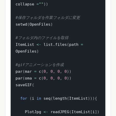
collapse 
=
""
)
)
#保存フォルダを作業フォルダに変更
setwd
(
OpenFiles
)
#フォルダ内のファイルを取得
ItemList 
<-
 list.files
(
path 
=
OpenFiles
)
#gifアニメーションを作成
par
(
mar 
=
 c
(
0
,
0
,
0
,
0
)
)
par
(
oma 
=
 c
(
0
,
0
,
0
,
0
)
)
saveGIF
(
for
(
i 
in
 seq
(
length
(
ItemList
)
)
)
{
    PlotJpg 
<-
 readJPEG
(
ItemList
[
i
]
)