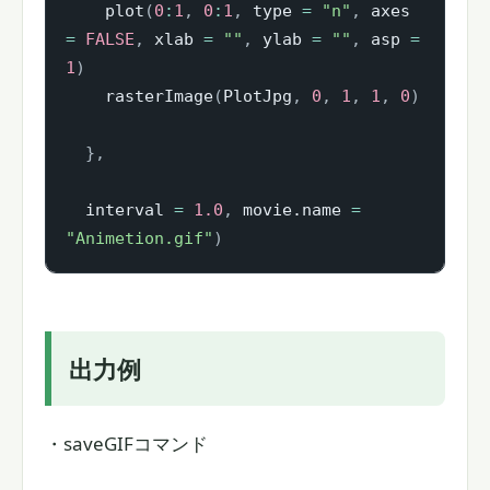
    plot
(
0
:
1
,
0
:
1
,
 type 
=
"n"
,
 axes 
=
FALSE
,
 xlab 
=
""
,
 ylab 
=
""
,
 asp 
=
1
)
    rasterImage
(
PlotJpg
,
0
,
1
,
1
,
0
)
}
,
  interval 
=
1.0
,
 movie.name 
=
"Animetion.gif"
)
出力例
・saveGIFコマンド