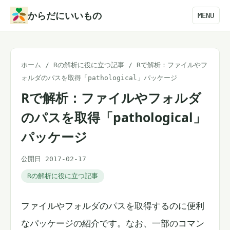
本
からだにいいもの
MENU
文
へ
ス
ホーム
/
Rの解析に役に立つ記事
/
Rで解析：ファイルやフ
キ
ォルダのパスを取得「pathological」パッケージ
ッ
Rで解析：ファイルやフォルダ
プ
のパスを取得「pathological」
パッケージ
公開日 2017-02-17
Rの解析に役に立つ記事
ファイルやフォルダのパスを取得するのに便利
なパッケージの紹介です。なお、一部のコマン