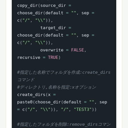
copy_dir
(
source_dir 
=
choose_dir
(
default 
=
""
,
 sep 
=
c
(
"/"
,
"\\"
)
)
,
         target_dir 
=
choose_dir
(
default 
=
""
,
 sep 
=
c
(
"/"
,
"\\"
)
)
,
         overwrite 
=
FALSE
,
recursive 
=
TRUE
)
#指定した名称でフォルダを作成:create_dirs
コマンド
#ディレクトリ,名称を指定:xオプション
create_dirs
(
x 
=
paste0
(
choose_dir
(
default 
=
""
,
 sep 
=
 c
(
"/"
,
"\\"
)
)
,
"/"
,
"TEST3"
)
)
#指定したフォルダを削除:remove_dirsコマン