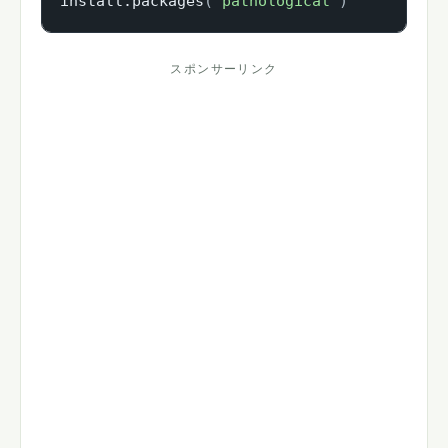
install.packages
(
"pathological"
)
スポンサーリンク