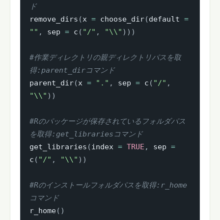
ド
remove_dirs
(
x 
=
 choose_dir
(
default 
=
""
,
 sep 
=
 c
(
"/"
,
"\\"
)
)
)
#作業ディレクトリの親ディレクトリパスを取
得:parent_dirコマンド
parent_dir
(
x 
=
"."
,
 sep 
=
 c
(
"/"
,
"\\"
)
)
#Rのパッケージが保存されているフォルダパス
を取得:get_librariesコマンド
get_libraries
(
index 
=
TRUE
,
 sep 
=
c
(
"/"
,
"\\"
)
)
#Rのインストールフォルダパスを取得:r_home
コマンド
r_home
(
)