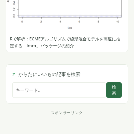
Rで解析：ECMEアルゴリズムで線形混合モデルを高速に推
定する「lmm」パッケージの紹介
からだにいいもの記事を検索
サ
検
索
イ
ト
内
スポンサーリンク
ス
検
索
ポ