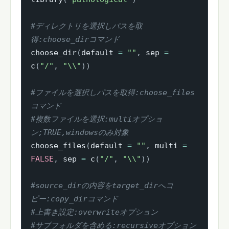
#ディレクトリを選択しパスを取
得:choose_dirコマンド
choose_dir
(
default 
=
""
,
 sep 
=
c
(
"/"
,
"\\"
)
)
#ファイルを選択しパスを取得:choose_files
コマンド
#複数ファイルを選択:multiオプショ
ン;TRUE,windowsのみ対象
choose_files
(
default 
=
""
,
 multi 
=
FALSE
,
 sep 
=
 c
(
"/"
,
"\\"
)
)
#source_dirの内容をtarget_dirへコ
ピー:copy_dirコマンド
#上書き設定:overwriteオプション
#サブフォルダを含める:recursiveオプション