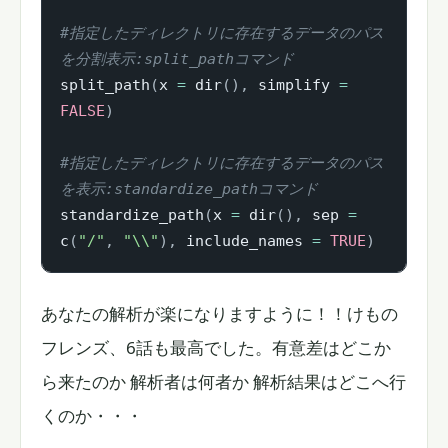
#指定したディレクトリに存在するデータのパス
を分割表示:split_pathコマンド
split_path
(
x 
=
 dir
(
)
,
 simplify 
=
FALSE
)
#指定したディレクトリに存在するデータのパス
を表示:standardize_pathコマンド
standardize_path
(
x 
=
 dir
(
)
,
 sep 
=
c
(
"/"
,
"\\"
)
,
 include_names 
=
TRUE
)
あなたの解析が楽になりますように！！けもの
フレンズ、6話も最高でした。有意差はどこか
ら来たのか 解析者は何者か 解析結果はどこへ行
くのか・・・