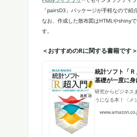
「pairsD3」パッケージが手軽なので紹
なお、作成した散布図はHTMLやshin
す。
＜おすすめのRに関する書籍です
統計ソフト「Ｒ
基礎が一度に身に
研究からビジネス
うになる本！〈メジ
www.amazon.co.