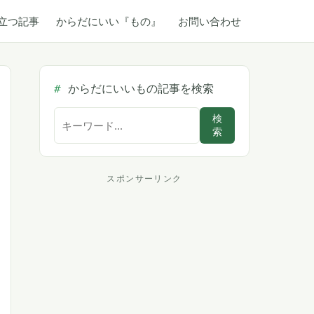
立つ記事
からだにいい『もの』
お問い合わせ
からだにいいもの記事を検索
サ
検
索
イ
ト
内
スポンサーリンク
ス
検
索
ポ
ン
サ
ー
リ