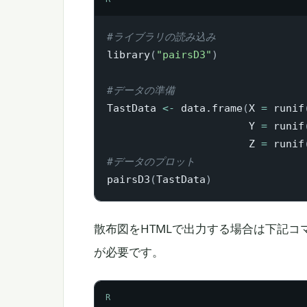
#ライブラリの読み込み
library
(
"pairsD3"
)
#データの準備
TastData 
<-
 data.frame
(
X 
=
 runif
                       Y 
=
 runif
                       Z 
=
 runif
#データのプロット
pairsD3
(
TastData
)
散布図をHTMLで出力する場合は下記コマ
が必要です。
R