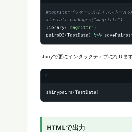
#magrittrパッケージが未インストール
#install.packages("magrittr")
library
(
"magrittr"
)
pairsD3
(
TastData
)
%>%
 savePairs
(
shinyで更にインタラクティブになり
R
shinypairs
(
TastData
)
HTMLで出力