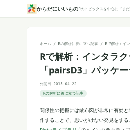
本
からだにいいもの
Rのトピックスを中心に『ま
文
へ
ス
キ
ホーム
/
Rの解析に役に立つ記事
/
Rで解析：イン
ッ
Rで解析：インタラク
プ
「pairsD3」パッケ
公開日 2015-04-22
Rの解析に役に立つ記事
関係性の把握には散布図が非常に有効と
作することで、思いがけない発見をする
Plotlyライブラリ
でもインタラクティ