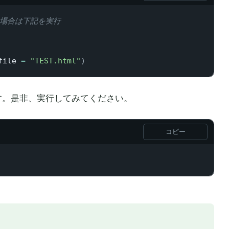
の場合は下記を実行
file 
=
"TEST.html"
)
ます。是非、実行してみてください。
コピー