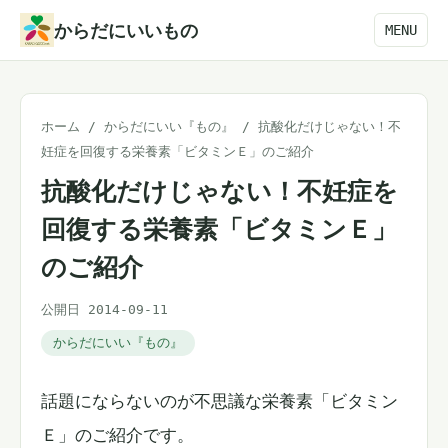
本
からだにいいもの
MENU
文
へ
ス
ホーム
/
からだにいい『もの』
/
抗酸化だけじゃない！不
キ
妊症を回復する栄養素「ビタミンＥ」のご紹介
ッ
抗酸化だけじゃない！不妊症を
プ
回復する栄養素「ビタミンＥ」
のご紹介
公開日 2014-09-11
からだにいい『もの』
話題にならないのが不思議な栄養素「ビタミン
Ｅ」のご紹介です。