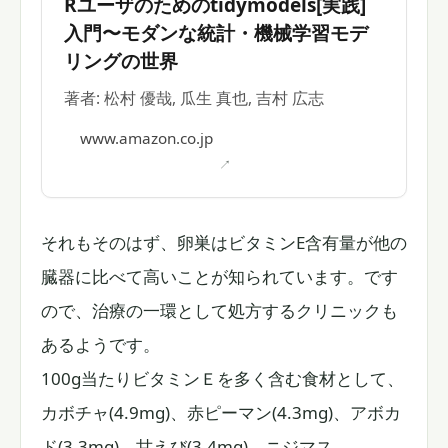
Rユーザのためのtidymodels[実践]
入門〜モダンな統計・機械学習モデ
リングの世界
著者: 松村 優哉, 瓜生 真也, 吉村 広志
www.amazon.co.jp
それもそのはず、卵巣はビタミンE含有量が他の
臓器に比べて高いことが知られています。です
ので、治療の一環として処方するクリニックも
あるようです。
100g当たりビタミンＥを多く含む食材として、
カボチャ(4.9mg)、赤ピーマン(4.3mg)、アボカ
ド(3.3mg)、甘えび(3.4mg)、ニジマス