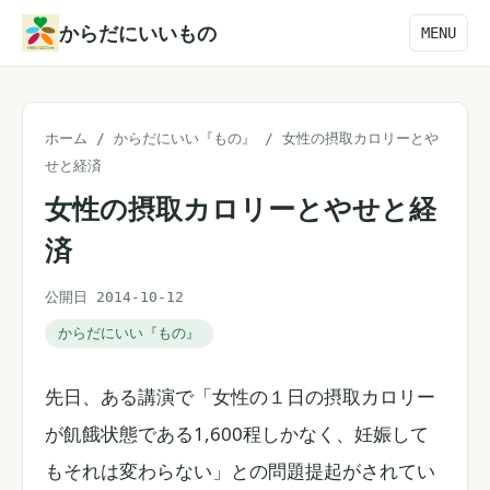
本
からだにいいもの
MENU
文
へ
ス
ホーム
/
からだにいい『もの』
/
女性の摂取カロリーとや
キ
せと経済
ッ
女性の摂取カロリーとやせと経
プ
済
公開日 2014-10-12
からだにいい『もの』
先日、ある講演で「女性の１日の摂取カロリー
が飢餓状態である1,600程しかなく、妊娠して
もそれは変わらない」との問題提起がされてい