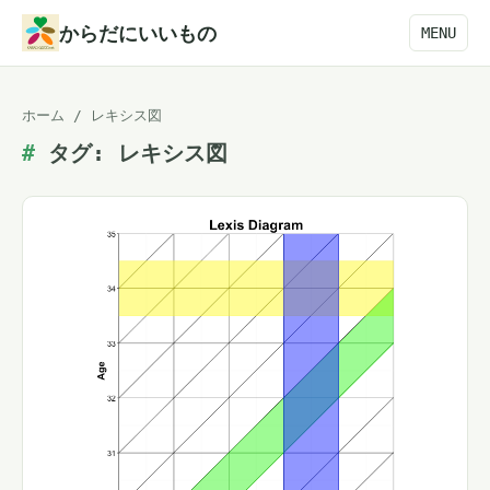
本
からだにいいもの
MENU
文
へ
ホーム
/
レキシス図
ス
タグ:
レキシス図
キ
ッ
プ