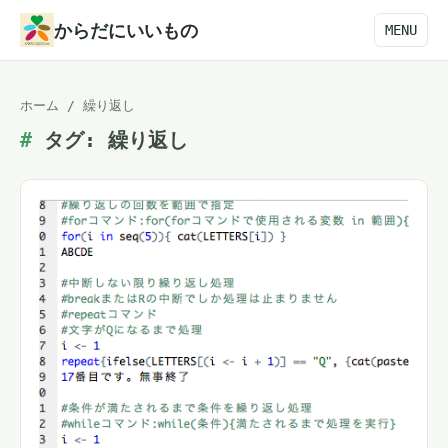
本
からだにいいもの
MENU
文
へ
ホーム
/
繰り返し
ス
タグ:
繰り返し
キ
ッ
プ