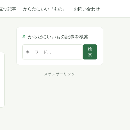
立つ記事
からだにいい『もの』
お問い合わせ
からだにいいもの記事を検索
サ
検
索
イ
ト
内
スポンサーリンク
ス
検
索
ポ
ン
サ
ー
リ