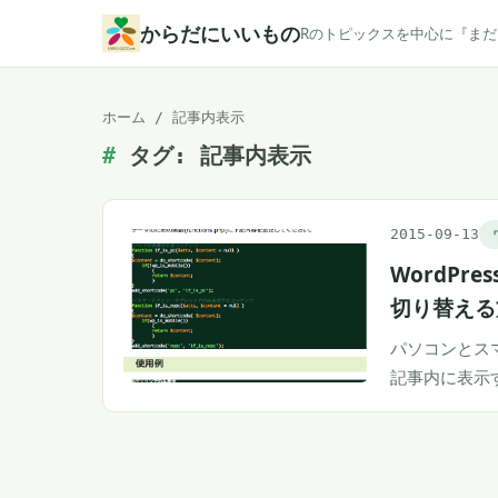
本
からだにいいもの
Rのトピックスを中心に『ま
文
へ
ホーム
/
記事内表示
ス
タグ:
記事内表示
キ
ッ
プ
2015-09-13
WordP
切り替える
パソコンとスマ
記事内に表示