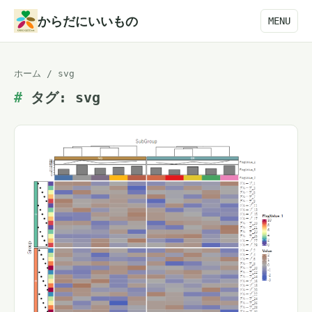
本
からだにいいもの
MENU
文
へ
ホーム
/
svg
ス
タグ:
svg
キ
ッ
プ