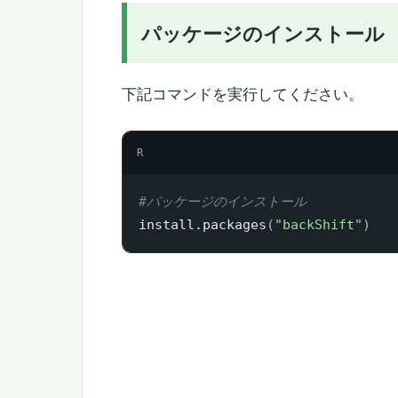
パッケージのインストール
下記コマンドを実行してください。
R
#パッケージのインストール
install.packages
(
"backShift"
)