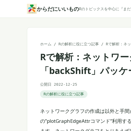
本
からだにいいもの
Rのトピックスを中心に『ま
文
へ
ス
キ
ホーム
/
Rの解析に役に立つ記事
/
Rで解析：ネッ
ッ
Rで解析：ネットワー
プ
「backShift」パッ
公開日 2022-12-25
Rの解析に役に立つ記事
ネットワークグラフの作成は以外と手間がか
の”plotGraphEdgeAttrコマン
ます。ネットワークグラフをとりあえず