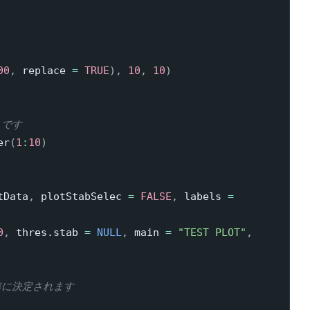
00
,
 replace 
=
TRUE
)
,
10
,
10
)
トです
er
(
1
:
10
)
tData
,
 plotStabSelec 
=
FALSE
,
 labels 
=
0
,
 thres.stab 
=
NULL
,
 main 
=
"TEST PLOT"
,
準に決定されます