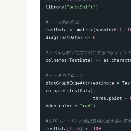
library
(
"backShift"
)
#データ例の作成
TestData 
<-
 matrix
(
sample
(
0
:
1
,
1
diag
(
TestData
)
<-
0
#ラベルは数字で文字列にするのがポイン
colnames
(
TestData
)
<-
 as.charact
#データのプロット
plotGraphEdgeAttr
(
estimate 
=
 Tes
colnames
(
TestData
)
,
                  thres.point 
=
edge.color 
=
"red"
)
#矢印（ノード）の色は数値の最大値を基
TestData
[
1
,
6
]
<-
100