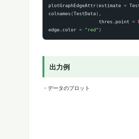
plotGraphEdgeAttr
(
estimate 
=
 Tes
colnames
(
TestData
)
,
                  thres.point 
=
edge.color 
=
"red"
)
出力例
・データのプロット