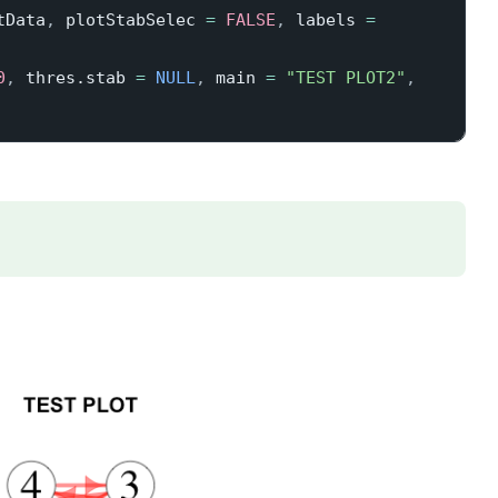
tData
,
 plotStabSelec 
=
FALSE
,
 labels 
=
0
,
 thres.stab 
=
NULL
,
 main 
=
"TEST PLOT2"
,