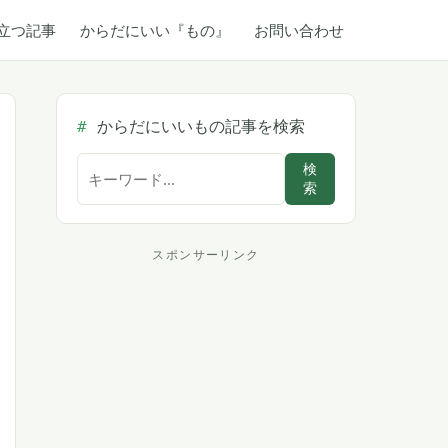
立つ記事
からだにいい『もの』
お問い合わせ
からだにいいもの記事を検索
サ
検
索
イ
ト
内
スポンサーリンク
ス
検
索
ポ
ン
サ
ー
リ