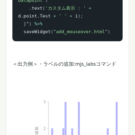
datapoint'
)
    .text
(
'カスタム表示 : '
+
d.point.Test 
+
' '
+
 i
)
;
}
"
)
%>%
  saveWidget
(
"add_mouseover.html"
)
＜出力例＞
・ラベルの追加:mjs_labsコマンド