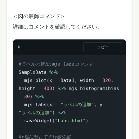
＜図の装飾コマンド＞
詳細はコメントを確認してください。
コピー
R
#ラベルの追加:mjs_labsコマンド
SampleData 
%>%
  mjs_plot
(
x 
=
 Data1
,
 width 
=
320
,
height 
=
400
)
%>%
 mjs_histogram
(
bins 
=
30
)
%>%
  mjs_labs
(
x 
=
"ラベルの追加"
,
 y 
=
"ラベルの追加"
)
%>%
  saveWidget
(
"Labs.html"
)
#x軸に対して平行線の追