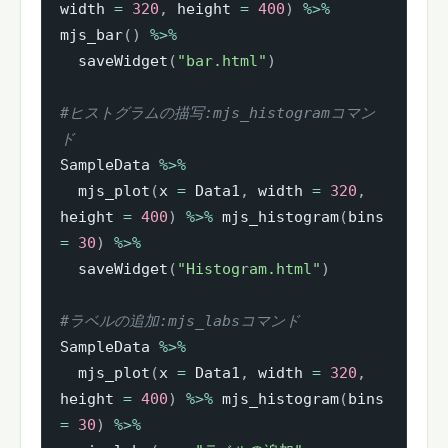
width 
=
320
,
 height 
=
400
)
%>%
mjs_bar
(
)
%>%
  saveWidget
(
"bar.html"
)
#ヒストグラムの描写:mjs_histogramコマン
ド
SampleData 
%>%
  mjs_plot
(
x 
=
 Data1
,
 width 
=
320
,
height 
=
400
)
%>%
 mjs_histogram
(
bins 
=
30
)
%>%
  saveWidget
(
"Histogram.html"
)
#ラベルの追加:mjs_labsコマンド
SampleData 
%>%
  mjs_plot
(
x 
=
 Data1
,
 width 
=
320
,
height 
=
400
)
%>%
 mjs_histogram
(
bins 
=
30
)
%>%