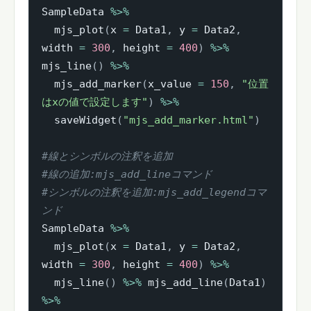
SampleData 
%>%
  mjs_plot
(
x 
=
 Data1
,
 y 
=
 Data2
,
width 
=
300
,
 height 
=
400
)
%>%
mjs_line
(
)
%>%
  mjs_add_marker
(
x_value 
=
150
,
"位置
はxの値で設定します"
)
%>%
  saveWidget
(
"mjs_add_marker.html"
)
#線とシンボルの注釈を追加
#線の追加:mjs_add_lineコマンド
#シンボルの注釈を追加:mjs_add_legendコマ
ンド
SampleData 
%>%
  mjs_plot
(
x 
=
 Data1
,
 y 
=
 Data2
,
width 
=
300
,
 height 
=
400
)
%>%
  mjs_line
(
)
%>%
 mjs_add_line
(
Data1
)
%>%