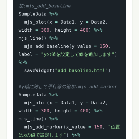
加:mjs_add_baseline
SampleData 
%>%
  mjs_plot
(
x 
=
 Data1
,
 y 
=
 Data2
,
width 
=
300
,
 height 
=
400
)
%>%
mjs_line
(
)
%>%
  mjs_add_baseline
(
y_value 
=
150
,
label 
=
"yの値を設定して線を追加します"
)
%>%
  saveWidget
(
"add_baseline.html"
)
#y軸に対して平行線の追加:mjs_add_marker
SampleData 
%>%
  mjs_plot
(
x 
=
 Data1
,
 y 
=
 Data2
,
width 
=
300
,
 height 
=
400
)
%>%
mjs_line
(
)
%>%
  mjs_add_marker
(
x_value 
=
150
,
"位置
はxの値で設定します"
)
%>%