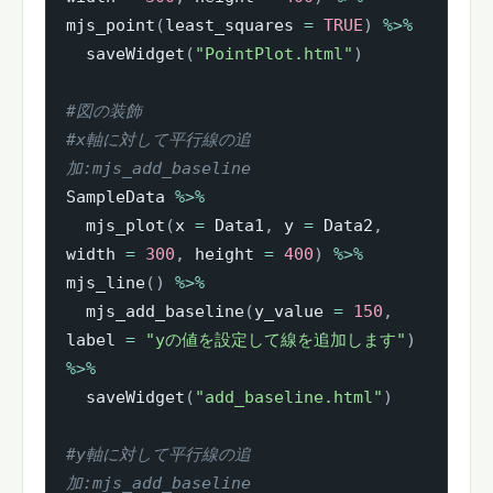
mjs_point
(
least_squares 
=
TRUE
)
%>%
  saveWidget
(
"PointPlot.html"
)
#図の装飾
#x軸に対して平行線の追
加:mjs_add_baseline
SampleData 
%>%
  mjs_plot
(
x 
=
 Data1
,
 y 
=
 Data2
,
width 
=
300
,
 height 
=
400
)
%>%
mjs_line
(
)
%>%
  mjs_add_baseline
(
y_value 
=
150
,
label 
=
"yの値を設定して線を追加します"
)
%>%
  saveWidget
(
"add_baseline.html"
)
#y軸に対して平行線の追
加:mjs_add_baseline