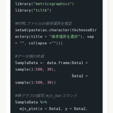
library
(
"metricsgraphics"
)
library
(
"tcltk"
)
#HTMLファイルの保存場所を指定
setwd
(
paste
(
as.character
(
tkchooseDir
ectory
(
title 
=
"保存場所を選択"
)
,
 sep 
=
""
,
 collapse 
=
""
)
)
)
#データ例の作成
SampleData 
<-
 data.frame
(
Data1 
=
sample
(
1
:
500
,
30
)
,
                         Data2 
=
sample
(
1
:
500
,
30
)
)
#棒グラフの描写:mjs_barコマンド
SampleData 
%>%
  mjs_plot
(
x 
=
 Data1
,
 y 
=
 Data2
,