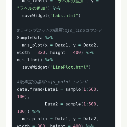
  mjs_labs
(
x 
=
"ラベルの追加"
,
 y 
=
"ラベルの追加"
)
%>%
  saveWidget
(
"Labs.html"
)
#ラインプロットの描写:mjs_lineコマンド
SampleData 
%>%
  mjs_plot
(
x 
=
 Data1
,
 y 
=
 Data2
,
width 
=
320
,
 height 
=
400
)
%>%
mjs_line
(
)
%>%
  saveWidget
(
"LinePlot.html"
)
#散布図の描写:mjs_pointコマンド
data.frame
(
Data1 
=
 sample
(
1
:
500
,
100
)
,
           Data2 
=
 sample
(
1
:
500
,
100
)
)
%>%
  mjs_plot
(
x 
=
 Data1
,
 y 
=
 Data2
,
width 
=
300
,
 height 
=
400
)
%>%