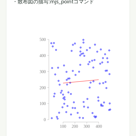
・散布図の描写:mjs_pointコマンド