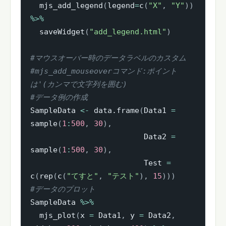
  mjs_add_legend
(
legend
=
c
(
"X"
,
"Y"
)
)
%>%
  saveWidget
(
"add_legend.html"
)
#マウスオーバー時のデータラベルのカスタム
#mjs_add_mouseoverコマンド:ポイント
は'(カンマで文字列を囲む)
#データ例の作成
SampleData 
<-
 data.frame
(
Data1 
=
sample
(
1
:
500
,
30
)
,
                         Data2 
=
sample
(
1
:
500
,
30
)
,
                         Test 
=
c
(
rep
(
c
(
"てすと"
,
"テスト"
)
,
15
)
)
)
#データのプロット
SampleData 
%>%
  mjs_plot
(
x 
=
 Data1
,
 y 
=
 Data2
,