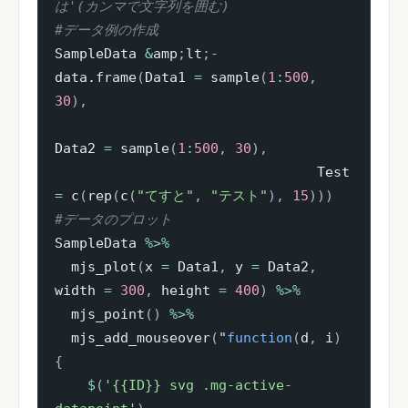
は'(カンマで文字列を囲む)
#データ例の作成
SampleData 
&
amp
;
lt
;
-
data.frame
(
Data1 
=
 sample
(
1
:
500
,
30
)
,
Data2 
=
 sample
(
1
:
500
,
30
)
,
                                Test 
=
 c
(
rep
(
c
(
"てすと"
,
"テスト"
)
,
15
)
)
)
#データのプロット
SampleData 
%>%
  mjs_plot
(
x 
=
 Data1
,
 y 
=
 Data2
,
width 
=
300
,
 height 
=
400
)
%>%
  mjs_point
(
)
%>%
  mjs_add_mouseover
(
"
function
(
d
,
 i
)
{
$
(
'{{ID}} svg .mg-active-