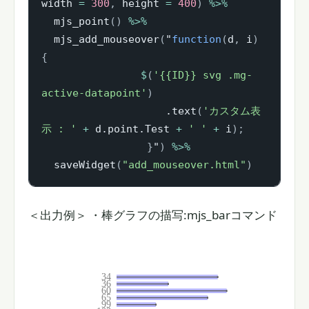
width 
=
300
,
 height 
=
400
)
%>%
  mjs_point
(
)
%>%
  mjs_add_mouseover
(
"
function
(
d
,
 i
)
{
$
(
'{{ID}} svg .mg-
active-datapoint'
)
                    .text
(
'カスタム表
示 : '
+
 d.point.Test 
+
' '
+
 i
)
;
}
"
)
%>%
  saveWidget
(
"add_mouseover.html"
)
＜出力例＞ ・棒グラフの描写:mjs_barコマンド