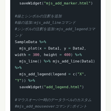
  saveWidget
(
"mjs_add_marker.html"
)
#線とシンボルの注釈を追加
#線の追加:mjs_add_lineコマンド
#シンボルの注釈を追加:mjs_add_legendコマ
ンド
SampleData 
%>%
  mjs_plot
(
x 
=
 Data1
,
 y 
=
 Data2
,
width 
=
300
,
 height 
=
400
)
%>%
  mjs_line
(
)
%>%
 mjs_add_line
(
Data1
)
%>%
  mjs_add_legend
(
legend 
=
 c
(
"X"
,
"Y"
)
)
%>%
  saveWidget
(
"add_legend.html"
)
#マウスオーバー時のデータラベルのカスタム
#mjs_add_mouseoverコマンド:ポイント