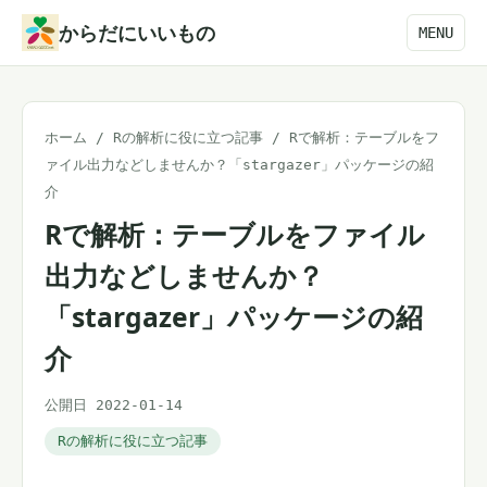
本
からだにいいもの
MENU
文
へ
ス
ホーム
/
Rの解析に役に立つ記事
/
Rで解析：テーブルをフ
キ
ァイル出力などしませんか？「stargazer」パッケージの紹
ッ
介
プ
Rで解析：テーブルをファイル
出力などしませんか？
「stargazer」パッケージの紹
介
公開日 2022-01-14
Rの解析に役に立つ記事