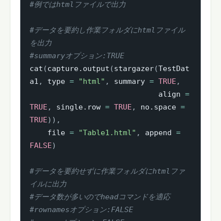
#例ではhtmlファイルで出力
#データを要約し作業フォルダにhtmlファイル
を出力
#summaryオプション:TRUE
cat
(
capture.output
(
stargazer
(
TestDat
a1
,
 type 
=
"html"
,
 summary 
=
TRUE
,
                             align 
=
TRUE
,
 single.row 
=
TRUE
,
 no.space 
=
TRUE
)
)
,
    file 
=
"Table1.html"
,
 append 
=
FALSE
)
#データを要約せずに作業フォルダにhtmlファ
イルに出力
#データ数が多いのでheadコマンドを適応
#rownamesオプション:FALSE