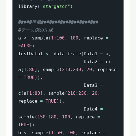
library
(
"stargazer"
)
#####準備#####################
#データ例の作成
a 
<-
 sample
(
1
:
100
,
100
,
 replace 
=
FALSE
)
TestData1 
<-
 data.frame
(
Data1 
=
 a
,
                        Data2 
=
 c
(
-
a
[
1
:
80
]
,
 sample
(
210
:
230
,
20
,
 replace 
=
TRUE
)
)
,
                        Data3 
=
c
(
a
[
1
:
80
]
,
 sample
(
210
:
230
,
20
,
replace 
=
TRUE
)
)
,
                        Data4 
=
sample
(
150
:
180
,
100
,
 replace 
=
TRUE
)
)
b 
<-
 sample
(
1
:
50
,
100
,
 replace 
=