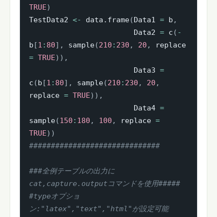
TRUE
)
TestData2 
<-
 data.frame
(
Data1 
=
 b
,
                        Data2 
=
 c
(
-
b
[
1
:
80
]
,
 sample
(
210
:
230
,
20
,
 replace 
=
TRUE
)
)
,
                        Data3 
=
c
(
b
[
1
:
80
]
,
 sample
(
210
:
230
,
20
,
replace 
=
TRUE
)
)
,
                        Data4 
=
sample
(
150
:
180
,
100
,
 replace 
=
TRUE
)
)
##############################
###全例テーブルの出力に
cat,capture.outputコマンドを使用#####
#typeオプショ
ン:"latex","text","html"が設定可能