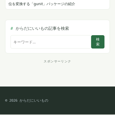
位を変換する「gunit」パッケージの紹介
からだにいいもの記事を検索
サ
検
索
イ
ト
内
スポンサーリンク
ス
検
索
ポ
ン
サ
© 2026 からだにいいもの
ー
リ