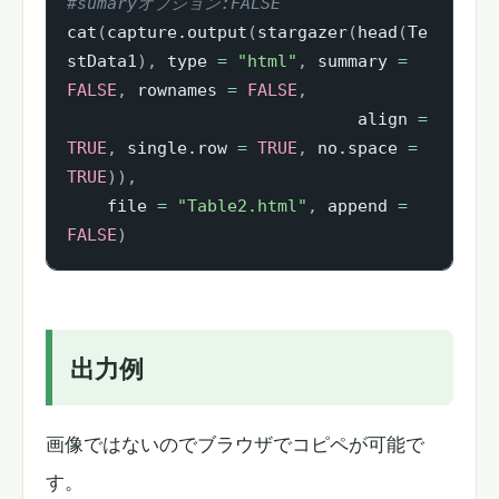
#sumaryオプション:FALSE
cat
(
capture.output
(
stargazer
(
head
(
Te
stData1
)
,
 type 
=
"html"
,
 summary 
=
FALSE
,
 rownames 
=
FALSE
,
                             align 
=
TRUE
,
 single.row 
=
TRUE
,
 no.space 
=
TRUE
)
)
,
    file 
=
"Table2.html"
,
 append 
=
FALSE
)
出力例
画像ではないのでブラウザでコピペが可能で
す。