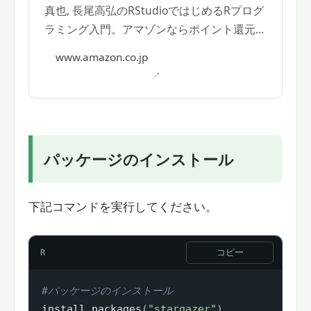
真也, 長尾高弘のRStudioではじめるRプログ
ラミング入門。アマゾンならポイント還元本
が多数。
www.amazon.co.jp
パッケージのインストール
下記コマンドを実行してください。
コピー
R
#パッケージのインストール
install.packages
(
"stargazer"
)