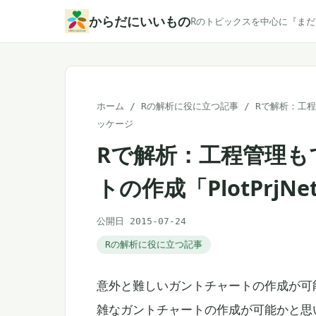
本
からだにいいもの
Rのトピックスを中心に『ま
文
へ
ス
キ
ホーム
/
Rの解析に役に立つ記事
/
Rで解析：工程
ッ
ッケージ
プ
Rで解析：工程管理も
トの作成「PlotPrjN
公開日 2015-07-24
Rの解析に役に立つ記事
意外と難しいガントチャートの作成が可能な「
雑なガントチャートの作成が可能かと思