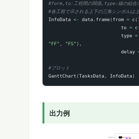
#form,to:工程間の関係,type:線の結
#各工程で示される上下の三角シンボルは
InfoData 
<-
 data.frame
(
from 
=
 c
(
                          to 
=
 c
                          type 
=
"FF"
,
"FS"
)
,
                          delay 
#プロット
GanttChart
(
TasksData
,
 InfoData
)
出力例