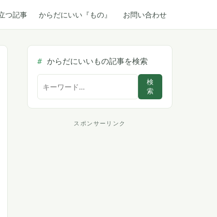
立つ記事
からだにいい『もの』
お問い合わせ
からだにいいもの記事を検索
サ
検
索
イ
ト
内
スポンサーリンク
ス
検
索
ポ
ン
サ
ー
リ