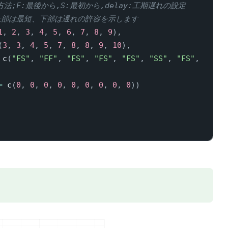
合方法;F:最後から,S:最初から,delay:工期遅れの設定
上部は最短、下部は遅れの許容を示します
1
,
2
,
3
,
4
,
5
,
6
,
7
,
8
,
9
)
,
(
3
,
3
,
4
,
5
,
7
,
8
,
8
,
9
,
10
)
,
 c
(
"FS"
,
"FF"
,
"FS"
,
"FS"
,
"FS"
,
"SS"
,
"FS"
,
=
 c
(
0
,
0
,
0
,
0
,
0
,
0
,
0
,
0
,
0
)
)