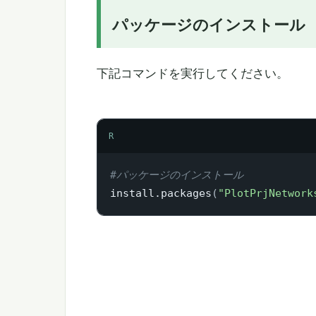
パッケージのインストール
下記コマンドを実行してください。
R
#パッケージのインストール
install.packages
(
"PlotPrjNetwork