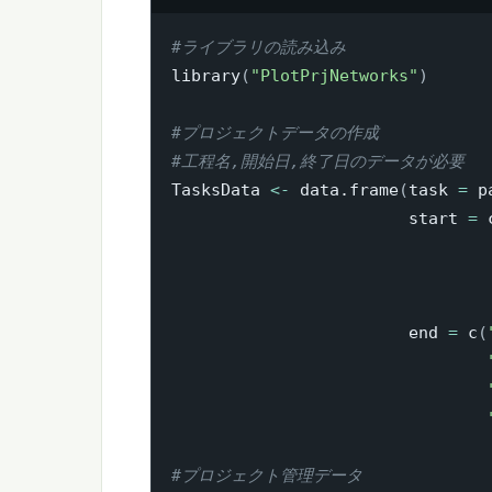
#ライブラリの読み込み
library
(
"PlotPrjNetworks"
)
#プロジェクトデータの作成
#工程名,開始日,終了日のデータが必要
TasksData 
<-
 data.frame
(
task 
=
 p
                        start 
=
 
                        end 
=
 c
(
#プロジェクト管理データ