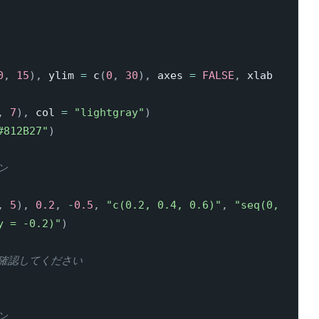
0
,
15
)
,
 ylim 
=
 c
(
0
,
30
)
,
 axes 
=
FALSE
,
 xlab 
,
7
)
,
 col 
=
"lightgray"
)
#812B27"
)
ン
,
5
)
,
0.2
,
-
0.5
,
"c(0.2, 0.4, 0.6)"
,
"seq(0, 
y = -0.2)"
)
を確認してください
ン