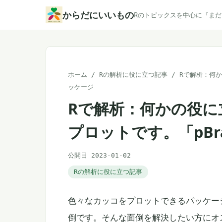
本
からだにいいもの
Rのトピックスを中心に『ま
文
へ
ス
キ
ホーム
/
Rの解析に役に立つ記事
/
Rで解析：何か
ッ
ッケージ
プ
Rで解析：何かの役
プロットです。「pBra
公開日 2023-01-02
Rの解析に役に立つ記事
色々なカッコをプロットできるパッケー
倒です。そんな面倒を解決したい方にオ