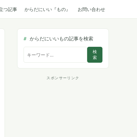
立つ記事
からだにいい『もの』
お問い合わせ
からだにいいもの記事を検索
サ
検
索
イ
ト
内
スポンサーリンク
ス
検
索
ポ
ン
サ
ー
リ