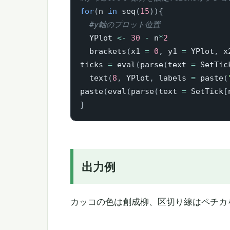
for
(
n 
in
 seq
(
15
)
)
{
#y軸のプロット位置
  YPlot 
<-
30
-
 n
*
2
  brackets
(
x1 
=
0
,
 y1 
=
 YPlot
,
 x
ticks 
=
 eval
(
parse
(
text 
=
 SetTic
  text
(
8
,
 YPlot
,
 labels 
=
 paste
(
paste
(
eval
(
parse
(
text 
=
 SetTick
[
}
出力例
カッコの色は創成柳、区切り線はペチカ