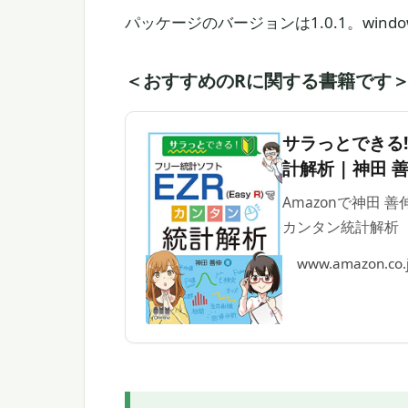
パッケージのバージョンは1.0.1。windows
＜おすすめのRに関する書籍です
サラっとできる!
計解析 | 神田 
Amazonで神田 善
カンタン統計解析
www.amazon.co.