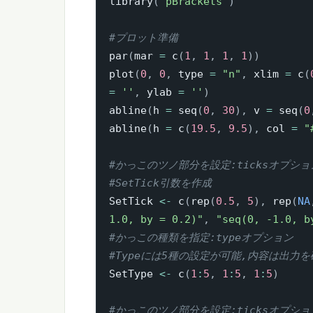
library
(
"pBrackets"
)
#プロット準備
par
(
mar 
=
 c
(
1
,
1
,
1
,
1
)
)
plot
(
0
,
0
,
 type 
=
"n"
,
 xlim 
=
 c
(
=
''
,
 ylab 
=
''
)
abline
(
h 
=
 seq
(
0
,
30
)
,
 v 
=
 seq
(
0
abline
(
h 
=
 c
(
19.5
,
9.5
)
,
 col 
=
"
#かっこのツノ部分を設定:ticksオプショ
#SetTick引数を作成
SetTick 
<-
 c
(
rep
(
0.5
,
5
)
,
 rep
(
NA
1.0, by = 0.2)"
,
"seq(0, -1.0, b
#かっこの種類を指定:typeオプション
#Typeには5種の設定が可能,内容は出力
SetType 
<-
 c
(
1
:
5
,
1
:
5
,
1
:
5
)
#かっこのツノ部分を設定:ticksオプショ