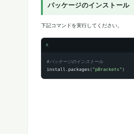
パッケージのインストール
下記コマンドを実行してください。
R
#パッケージのインストール
install.packages
(
"pBrackets"
)