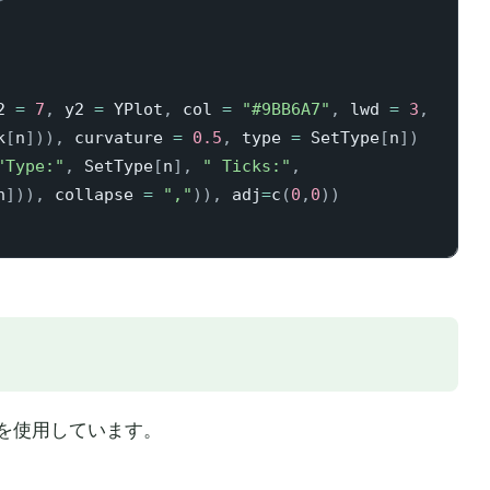
2 
=
7
,
 y2 
=
 YPlot
,
 col 
=
"#9BB6A7"
,
 lwd 
=
3
,
k
[
n
]
)
)
,
 curvature 
=
0.5
,
 type 
=
 SetType
[
n
]
)
"Type:"
,
 SetType
[
n
]
,
" Ticks:"
,
n
]
)
)
,
 collapse 
=
","
)
)
,
 adj
=
c
(
0
,
0
)
)
を使用しています。