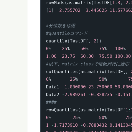
rowMads
(
as.matrix
(
TestDF
[
1
:
3
,
2
:
[
1
]
2.755702
3.445025
11.57766
#分位数を確認
#quantileコマンド
quantile
(
TestDF
[
,
2
]
)
0
%    
25
%    
50
%    
75
%   
100
1.00
23.75
50.00
75.50
100.00
#以下、matrix classで複数列行に適応
colQuantiles
(
as.matrix
(
TestDF
[
,
0
%       
25
%        
50
%        
7
Data1  
1.000000
23.750000
50.000
Data2 
-
2.989261
-
0.828235
-
0.151
####
rowQuantiles
(
as.matrix
(
TestDF
[
1
:
0
%        
25
%       
50
%       
75
1
-
1.7173910
-
0.7880432
0.141304