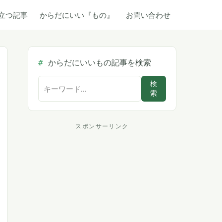
立つ記事
からだにいい『もの』
お問い合わせ
からだにいいもの記事を検索
サ
検
索
イ
ト
内
スポンサーリンク
ス
検
索
ポ
ン
サ
ー
リ