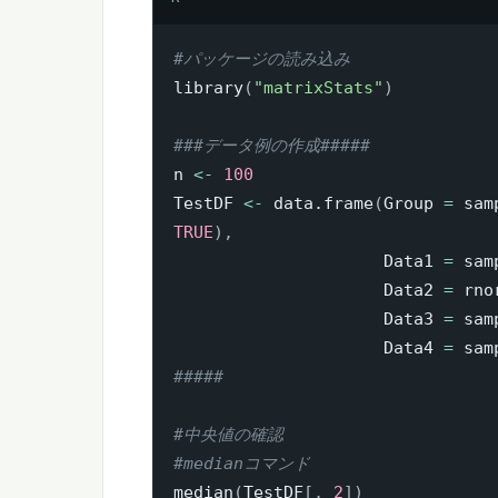
#パッケージの読み込み
library
(
"matrixStats"
)
###データ例の作成#####
n 
<-
100
TestDF 
<-
 data.frame
(
Group 
=
 sam
TRUE
)
,
                     Data1 
=
 sam
                     Data2 
=
 rno
                     Data3 
=
 sam
                     Data4 
=
 sam
#####
#中央値の確認
#medianコマンド
median
(
TestDF
[
,
2
]
)