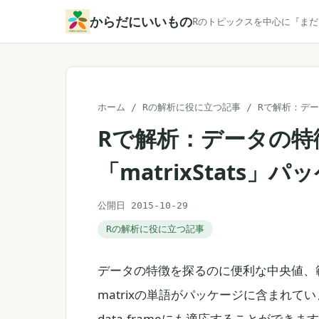
本
からだにいいもの
Rのトピックスを中心に『ま
文
へ
ス
キ
ホーム
/
Rの解析に役に立つ記事
/
Rで解析：デー
ッ
Rで解析：データの特
プ
「matrixStats」パ
公開日 2015-10-29
Rの解析に役に立つ記事
データの特徴を探るのに便利な中央値、
matrixの単語がパッケージに含まれてい
data.frameにも適応することができま