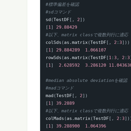
#標準偏差を確認
#sdコマンド
sd
(
TestDF
[
,
2
]
)
[
1
]
29.88429
#以下、matrix classで複数列行に適応
colSds
(
as.matrix
(
TestDF
[
,
2
:
3
]
)
)
[
1
]
29.884289
1.066107
rowSds
(
as.matrix
(
TestDF
[
1
:
3
,
2
:
3
[
1
]
2.628592
3.286120
11.04363
#median absolute deviationを確認
#madコマンド
mad
(
TestDF
[
,
2
]
)
[
1
]
39.2889
#以下、matrix classで複数列行に適応
colMads
(
as.matrix
(
TestDF
[
,
2
:
3
]
)
[
1
]
39.288900
1.064396