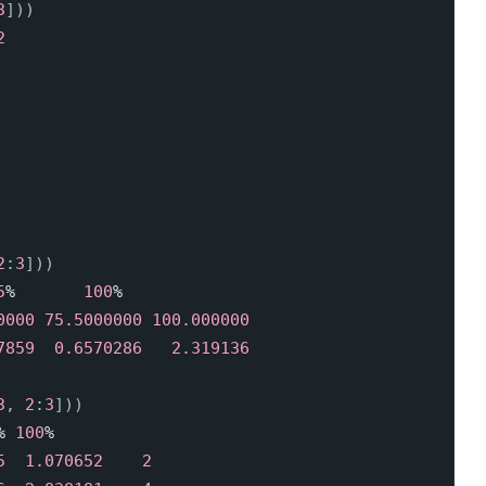
3
]
)
)
2
2
:
3
]
)
)
5
%       
100
%

0000
75.5000000
100.000000
7859
0.6570286
2.319136
3
,
2
:
3
]
)
)
% 
100
5
1.070652
2