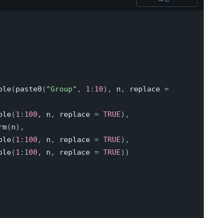
ple
(
paste0
(
"Group"
,
1
:
10
)
,
 n
,
 replace 
=
ple
(
1
:
100
,
 n
,
 replace 
=
TRUE
)
,
rm
(
n
)
,
ple
(
1
:
100
,
 n
,
 replace 
=
TRUE
)
,
ple
(
1
:
100
,
 n
,
 replace 
=
TRUE
)
)