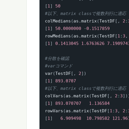
[
1
]
50
#以下、matrix classで複数列行に適応
colMedians
(
as.matrix
(
TestDF
[
,
2
:
[
1
]
50.0000000
-
0.1517859
rowMedians
(
as.matrix
(
TestDF
[
1
:
3
,
[
1
]
0.1413045
1.6763626
7.190974
#分散を確認
#varコマンド
var
(
TestDF
[
,
2
]
)
[
1
]
893.0707
#以下、matrix classで複数列行に適応
colVars
(
as.matrix
(
TestDF
[
,
2
:
3
]
)
[
1
]
893.070707
1.136584
rowVars
(
as.matrix
(
TestDF
[
1
:
3
,
2
:
[
1
]
6.909498
10.798582
121.96