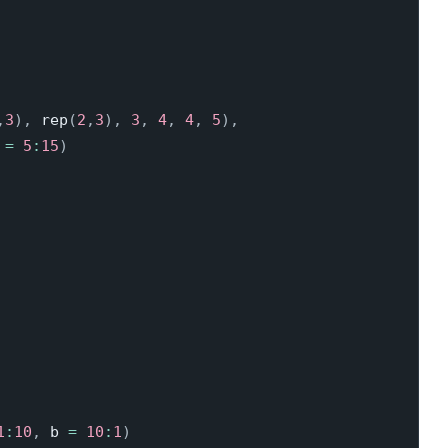
,
3
)
,
 rep
(
2
,
3
)
,
3
,
4
,
4
,
5
)
,
 
=
5
:
15
)
1
:
10
,
 b 
=
10
:
1
)