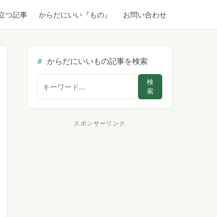
立つ記事
からだにいい『もの』
お問い合わせ
からだにいいもの記事を検索
サ
検
索
イ
ト
内
スポンサーリンク
ス
検
索
ポ
ン
サ
ー
リ