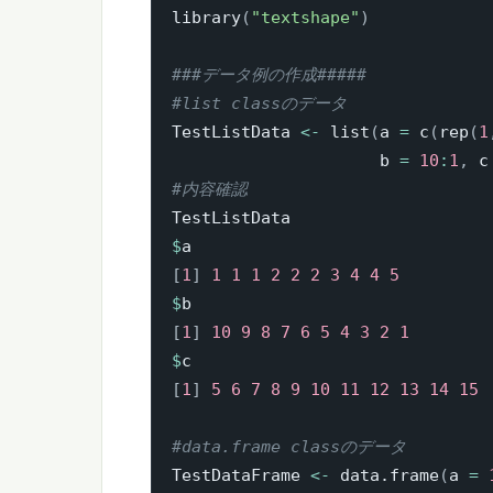
library
(
"textshape"
)
###データ例の作成#####
#list classのデータ
TestListData 
<-
 list
(
a 
=
 c
(
rep
(
1
                     b 
=
10
:
1
,
 c
#内容確認
$
[
1
]
1
1
1
2
2
2
3
4
4
5
$
[
1
]
10
9
8
7
6
5
4
3
2
1
$
[
1
]
5
6
7
8
9
10
11
12
13
14
15
#data.frame classのデータ
TestDataFrame 
<-
 data.frame
(
a 
=