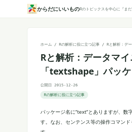
本
からだにいいもの
Rのトピックスを中心に『ま
文
へ
ス
キ
ホーム
/
Rの解析に役に立つ記事
/
Rと解析：デー
ッ
Rと解析：データマイ
プ
「textshape」パッ
公開日 2015-12-26
Rの解析に役に立つ記事
パッケージ名に”text”とありますが
す。なお、センテンス等の操作コマンド
す。