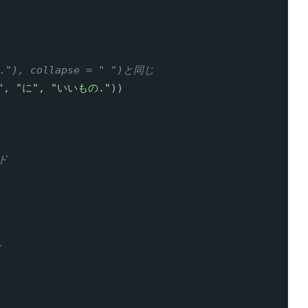
"), collapse = " ")と同じ
"
,
"に"
,
"いいもの."
)
)
ド
ド