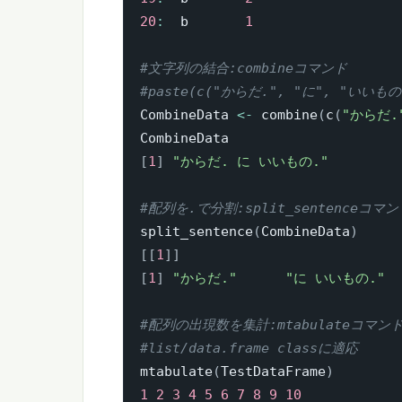
20
:
  b       
1
#文字列の結合:combineコマンド
#paste(c("からだ.", "に", "いいもの.
CombineData 
<-
 combine
(
c
(
"からだ.
[
1
]
"からだ. に いいもの."
#配列を.で分割:split_sentenceコマン
split_sentence
(
CombineData
)
[
[
1
]
]
[
1
]
"からだ."
"に いいもの."
#配列の出現数を集計:mtabulateコマン
#list/data.frame classに適応
mtabulate
(
TestDataFrame
)
1
2
3
4
5
6
7
8
9
10