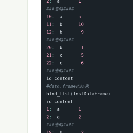
2
:
  a       
1
###省略####
10
:
  a      
5
11
:
  b      
10
12
:
  b       
9
###省略####
20
:
  b       
1
21
:
  c       
5
22
:
  c       
6
###省略####
#data.frameの結果
bind_list
(
TestDataFrame
)
1
:
  a       
1
2
:
  a       
2
###省略####
19
:
  b       
2