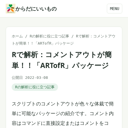
本
からだにいいもの
MENU
文
へ
ス
ホーム
/
Rの解析に役に立つ記事
/
Rで解析：コメントアウ
キ
トが簡単！！「ARTofR」パッケージ
ッ
Rで解析：コメントアウトが簡
プ
単！！「ARTofR」パッケージ
公開日 2022-03-08
Rの解析に役に立つ記事
スクリプトのコメントアウトが色々な体裁で簡
単に可能なパッケージの紹介です。コメント内
容はコマンドに直接設定またはコメントをコ