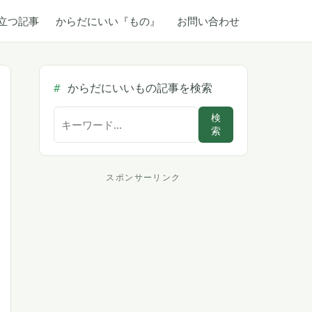
立つ記事
からだにいい『もの』
お問い合わせ
からだにいいもの記事を検索
サ
検
索
イ
ト
内
スポンサーリンク
ス
検
索
ポ
ン
サ
ー
リ