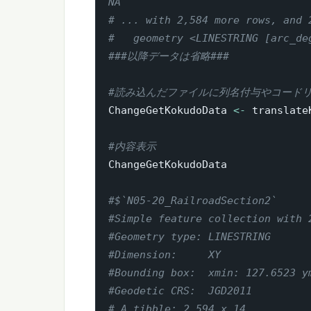
NA     
# ... with 2,584 more rows, and 
#   geometry <LINESTRING [arc_de
###以降データは省略###
#読み込んだファイルに列名付与やコードリストを
ChangeGetKokudoData 
<-
 translate
#内容表示
ChangeGetKokudoData

#$`N05-20_RailroadSection2`
#Simple feature collection with 
#Geometry type: LINESTRING
#Dimension:     XY
#Bounding box:  xmin: 127.6523 y
#Geodetic CRS:  JGD2011
# A tibble: 2,594 x 14