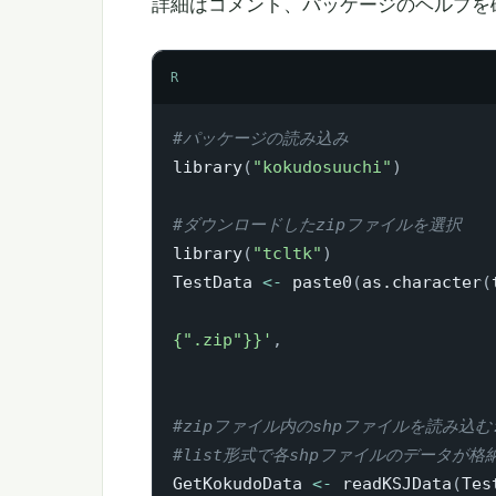
詳細はコメント、パッケージのヘルプを
R
#パッケージの読み込み
library
(
"kokudosuuchi"
)
#ダウンロードしたzipファイルを選択
library
(
"tcltk"
)
TestData 
<-
 paste0
(
as.character
(
{".zip"}}'
,
#zipファイル内のshpファイルを読み込む:r
#list形式で各shpファイルのデータが格
GetKokudoData 
<-
 readKSJData
(
Tes