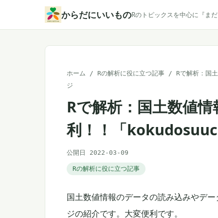
本
からだにいいもの
Rのトピックスを中心に『ま
文
へ
ス
キ
ホーム
/
Rの解析に役に立つ記事
/
Rで解析：国土
ッ
ジ
プ
Rで解析：国土数値情
利！！「kokudosu
公開日 2022-03-09
Rの解析に役に立つ記事
国土数値情報のデータの読み込みやデー
ジの紹介です。大変便利です。