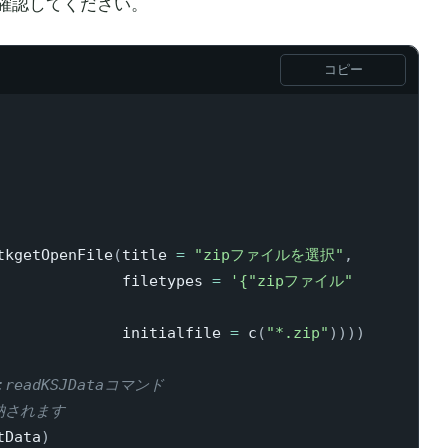
確認してください。
コピー
tkgetOpenFile
(
title 
=
"zipファイルを選択"
,
                                              filetypes 
=
'{"zipファイル" 
                                              initialfile 
=
 c
(
"*.zip"
)
)
)
)
eadKSJDataコマンド
納されます
tData
)