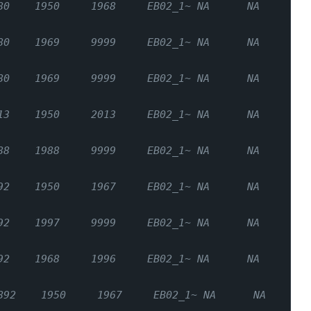
1950     1968     EB02_1~ NA      NA      
1969     9999     EB02_1~ NA      NA      
1969     9999     EB02_1~ NA      NA      
1950     2013     EB02_1~ NA      NA      
1988     9999     EB02_1~ NA      NA      
1950     1967     EB02_1~ NA      NA      
1997     9999     EB02_1~ NA      NA      
1968     1996     EB02_1~ NA      NA      
 1950     1967     EB02_1~ NA      NA      