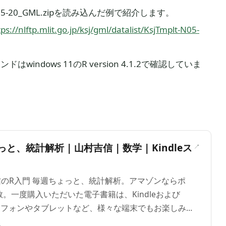
20_GML.zipを読み込んだ例で紹介します。
tps://nlftp.mlit.go.jp/ksj/gml/datalist/KsjTmplt-N05-
windows 11のR version 4.1.2で確認していま
＞
と、統計解析 | 山村吉信 | 数学 | Kindleス
吉信のR入門 毎週ちょっと、統計解析。アマゾンならポ
。一度購入いただいた電子書籍は、Kindleおよび
ートフォンやタブレットなど、様々な端末でもお楽しみ