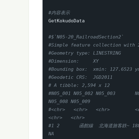
#内容表示
GetKokudoData

#$`N05-20_RailroadSection2`
#Simple feature collection with 
#Geometry type: LINESTRING
#Dimension:     XY
#Bounding box:  xmin: 127.6523 y
#Geodetic CRS:  JGD2011
# A tibble: 2,594 x 12
#N05_001 N05_002 N05_003       N
N05_008 N05_009
#<chr>   <chr>   <chr>         <c
<chr>   <chr>  
#1 2       函館線  北海道旅客鉄~ 1880    
NA     