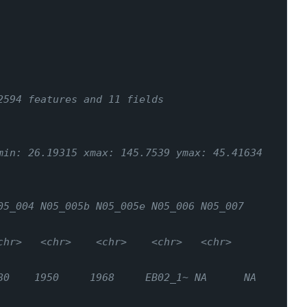
2594 features and 11 fields
min: 26.19315 xmax: 145.7539 ymax: 45.41634
05_004 N05_005b N05_005e N05_006 N05_007 
hr>   <chr>    <chr>    <chr>   <chr>   
1950     1968     EB02_1~ NA      NA      