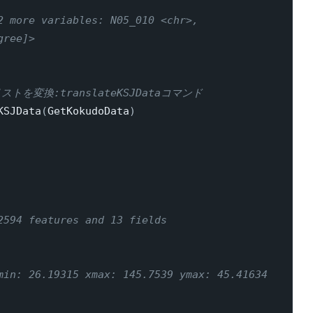
2 more variables: N05_010 <chr>,
gree]>
変換:translateKSJDataコマンド
KSJData
(
GetKokudoData
)
2594 features and 13 fields
min: 26.19315 xmax: 145.7539 ymax: 45.41634