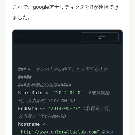
これで、googleアナリティクスとRが連携でき
ました。
コピー
R
###トークンの入力が終了したら下記を入力
#####
###解析範囲の設定#####
StartDate 
<-
"2014-01-01"
#取得開始
日、入力形式 YYYY-MM-DD
EndData 
<-
"2014-05-27"
#取得終了日、
入力形式 YYYY-MM-DD
hostname 
<-
"http://www.chlorellaclub.com"
#ホス