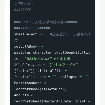
トURLの入力
########
###HPページ分類基準の読み込み#####
###xlxsデータ#####
sheetSelect 
<-
1
#読み込むシート番号を入
力
selectABook 
<-
paste
(
as.character
(
tkgetOpenFile
(
tit
le 
=
"試験結果xlsxファイルを選
択"
,
filetypes 
=
'{"xlsxファイル" 
{".xlsx"}}'
,
initialfile 
=
"*.xlsx"
)
)
,
 sep 
=
""
,
 collapse 
=
" "
)
MasterAnaData 
<-
loadWorkbook
(
selectABook
)
AnaData 
<-
readWorksheet
(
MasterAnaData
,
 sheet 
=