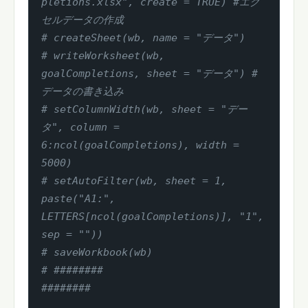
pletions.xlsx", create = TRUE) #エク
セルデータの作成
# createSheet(wb, name = "データ")
# writeWorksheet(wb, 
goalCompletions, sheet = "データ") #
データの書き込み
# setColumnWidth(wb, sheet = "デー
タ", column = 
6:ncol(goalCompletions), width = 
5000)
# setAutoFilter(wb, sheet = 1, 
paste("A1:", 
LETTERS[ncol(goalCompletions)], "1", 
sep = ""))
# saveWorkbook(wb)
# ########
########