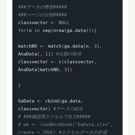
###データの整形#####
###ページの分類#####
classvector 
<-
NULL
for
(
n 
in
 seq
(
nrow
(
ga.data
)
)
)
{
matchNO 
<-
 match
(
ga.data
[
n
,
3
]
,
AnaData
[
,
1
]
)
#分類の取得
classvector 
<-
 c
(
classvector
,
AnaData
[
matchNO
,
3
]
)
}
GaData 
<-
 cbind
(
ga.data
,
classvector
)
#データの結合
# ###確認用エクセルで出力#####
# wb <- loadWorkbook("GaData.xlsx", 
create = TRUE) #エクセルデータの作成