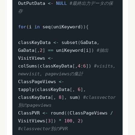
OutPutData 
<-
NULL
#最終出力データの保
存
for
(
i 
in
 seq
(
uniKeyword
)
)
{
classKeyData 
<-
 subset
(
GaData
,
GaData
[
,
2
]
==
 uniKeyword
[
i
]
)
#抽出
VisitViews 
<-
colSums
(
classKeyData
[
,
4
:
6
]
)
#visits, 
newvisit, pageviewsの集計
ClassPageViews 
<-
tapply
(
classKeyData
[
,
6
]
,
classKeyData
[
,
8
]
,
 sum
)
#classvector
別のpageviews
ClassPVR 
<-
 round
(
(
ClassPageViews 
/
VisitViews
[
3
]
)
*
100
,
2
)
#classvector別のPVR