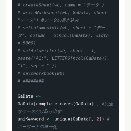
# createSheet(wb, name = "データ")
# writeWorksheet(wb, GaData, sheet = 
"データ") #データの書き込み
# setColumnWidth(wb, sheet = "デー
タ", column = 6:ncol(GaData), width 
= 5000)
# setAutoFilter(wb, sheet = 1, 
paste("A1:", LETTERS[ncol(GaData)], 
"1", sep = ""))
# saveWorkbook(wb)
# ########
GaData 
<-
GaData
[
complete.cases
(
GaData
)
,
]
#完全
なケースだけ取り出す
uniKeyword 
<-
 unique
(
GaData
[
,
2
]
)
#
キーワードの単一化