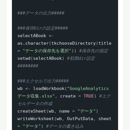
###データの出力#####
###保存Dirの設定#####
selectABook 
<-
as.character
(
tkchooseDirectory
(
title 
=
"データの保存先を選択"
)
)
#保存先の指定
setwd
(
selectABook
)
#初期dir設定
########
###エクセルで出力#####
wb 
<-
 loadWorkbook
(
"GoogleAnalytics
データ収集.xlsx"
,
 create 
=
TRUE
)
#エク
セルデータの作成
createSheet
(
wb
,
 name 
=
"データ"
)
writeWorksheet
(
wb
,
 OutPutData
,
 sheet 
=
"データ"
)
#データの書き込み