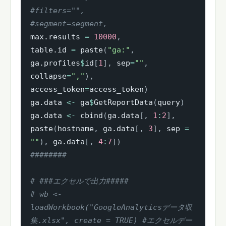
#filters="",
#segment=segment,
max.results 
=
10000
,
table.id 
=
 paste
(
"ga:"
,
ga.profiles
$
id
[
1
]
,
 sep
=
""
,
collapse
=
","
)
,
access_token
=
access_token
)
ga.data 
<-
 ga
$
GetReportData
(
query
)
ga.data 
<-
 cbind
(
ga.data
[
,
1
:
2
]
,
paste
(
hostname
,
 ga.data
[
,
3
]
,
 sep 
=
""
)
,
 ga.data
[
,
4
:
7
]
)
########
# ###エクセルで出力#####
# wb <- 
loadWorkbook("GoogleAnalyticsデータ収
集.xlsx", create = TRUE) #エクセルデー