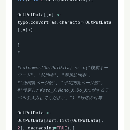
OutPutData
[
,
n
]
<-
type.convert
(
as.character
(
OutPutData
[
,
n
]
)
)
}
#
#colnames(OutPutData) <- c("検索キー
ワード", "訪問者", "新規訪問者",
#"総閲覧ページ数", "平均閲覧ページ数",
#"設定したKoto_X,Mono_X,Do_Xに対するラ
ベルを入力してください。") #行名の付与
OutPutData 
<-
OutPutData
[
sort.list
(
OutPutData
[
,
2
]
,
 decreasing
=
TRUE
)
,
]