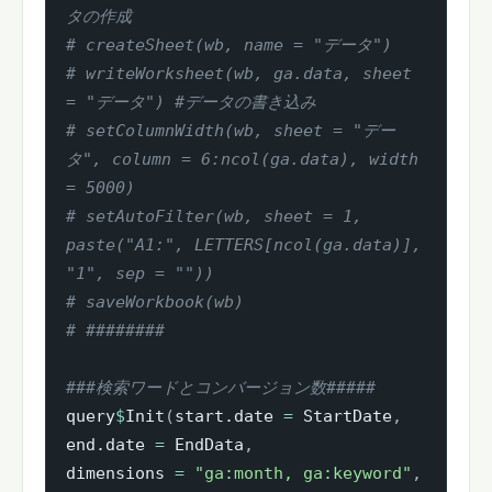
タの作成
# createSheet(wb, name = "データ")
# writeWorksheet(wb, ga.data, sheet 
= "データ") #データの書き込み
# setColumnWidth(wb, sheet = "デー
タ", column = 6:ncol(ga.data), width 
= 5000)
# setAutoFilter(wb, sheet = 1, 
paste("A1:", LETTERS[ncol(ga.data)], 
"1", sep = ""))
# saveWorkbook(wb)
# ########
###検索ワードとコンバージョン数#####
query
$
Init
(
start.date 
=
 StartDate
,
end.date 
=
 EndData
,
dimensions 
=
"ga:month, ga:keyword"
,