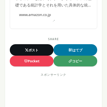
礎である統計学とそれを用いた具体的な統計
解析手法・その運用の習得を目指す、統計
www.amazon.co.jp
データ解析テキストの決定版。 著者: 小池祐
太, 村田昇, 吉田朋広
SHARE
B!
ポスト
はてブ
コピー
Pocket
スポンサーリンク