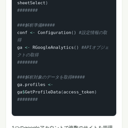
sheetSelect
)
########
###解析準備#####
conf 
<-
 Configuration
(
)
#設定情報の取
得
ga 
<-
 RGoogleAnalytics
(
)
#APIオブジェ
クトの取得
########
###解析対象のデータを取得#####
ga.profiles 
<-
ga
$
GetProfileData
(
access_token
)
########
1つのgoogleアカウントで複数のサイトを管理