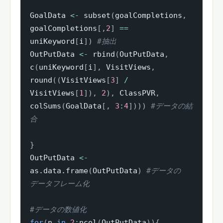
GoalData 
<-
 subset
(
goalCompletions
,
goalCompletions
[
,
2
]
==
uniKeyword
[
i
]
)
#抽出
OutPutData 
<-
 rbind
(
OutPutData
,
c
(
uniKeyword
[
i
]
,
 VisitViews
,
round
(
(
VisitViews
[
3
]
/
VisitViews
[
1
]
)
,
2
)
,
 ClassPVR
,
colSums
(
GoalData
[
,
3
:
4
]
)
)
)
#データの結
合
}
OutPutData 
<-
as.data.frame
(
OutPutData
)
#データの
データフレーム化
#データの数値化
for
(
n 
in
2
:
ncol
(
OutPutData
)
)
{