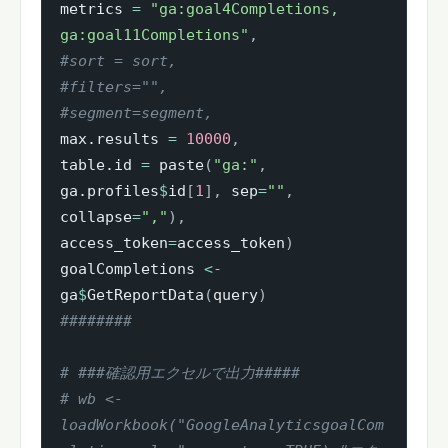
metrics 
=
"ga:goal4Completions, 
ga:goal11Completions"
,
#sort = sort,
#filters="",
#segment=segment,
max.results 
=
10000
,
table.id 
=
 paste
(
"ga:"
,
ga.profiles
$
id
[
1
]
,
 sep
=
""
,
collapse
=
","
)
,
access_token
=
access_token
)
goalCompletions 
<-
ga
$
GetReportData
(
query
)
########
# ###確認用エクセルで出力#####
# wb <- 
loadWorkbook("GoogleAnalyticsgoalCom