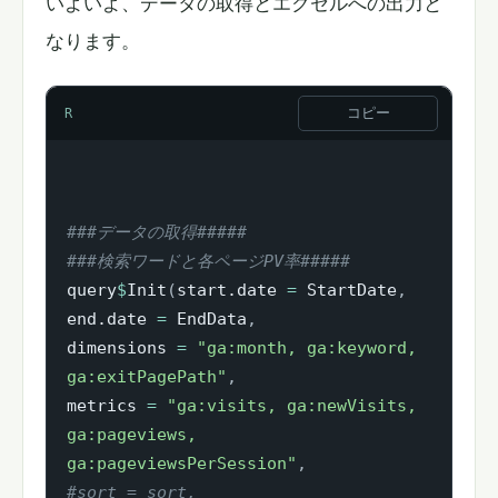
いよいよ、データの取得とエクセルへの出力と
なります。
コピー
R
###データの取得#####
###検索ワードと各ページPV率#####
query
$
Init
(
start.date 
=
 StartDate
,
end.date 
=
 EndData
,
dimensions 
=
"ga:month, ga:keyword, 
ga:exitPagePath"
,
metrics 
=
"ga:visits, ga:newVisits, 
ga:pageviews, 
ga:pageviewsPerSession"
,
#sort = sort,