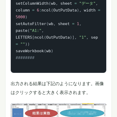
setColumnWidth
(
wb
,
 sheet 
=
"データ"
,
column 
=
6
:
ncol
(
OutPutData
)
,
 width 
=
5000
)
setAutoFilter
(
wb
,
 sheet 
=
1
,
paste
(
"A1:"
,
LETTERS
[
ncol
(
OutPutData
)
]
,
"1"
,
 sep 
=
""
)
)
saveWorkbook
(
wb
)
########
出力される結果は下記のようになります。画像
はクリックすると大きく表示されます。