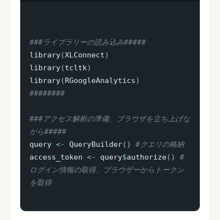
###ライブラリーの読み込み#####
library
(
XLConnect
)
library
(
tcltk
)
library
(
RGoogleAnalytics
)
########
###アクセス解析の準備、ブラウザを立ち上げな
がら#####
query 
<-
 QueryBuilder
(
)
#クエリの格納
access_token 
<-
 query
$
authorize
(
)
#
ログイン情報の取得、ブラウザーからトークン
を取得