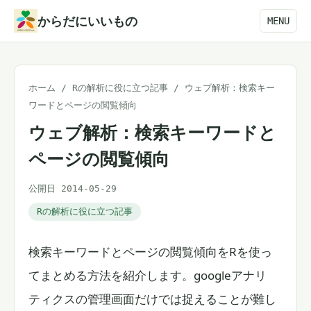
本
からだにいいもの
MENU
文
へ
ス
ホーム
/
Rの解析に役に立つ記事
/
ウェブ解析：検索キー
キ
ワードとページの閲覧傾向
ッ
ウェブ解析：検索キーワードと
プ
ページの閲覧傾向
公開日 2014-05-29
Rの解析に役に立つ記事
検索キーワードとページの閲覧傾向をRを使っ
てまとめる方法を紹介します。googleアナリ
ティクスの管理画面だけでは捉えることが難し