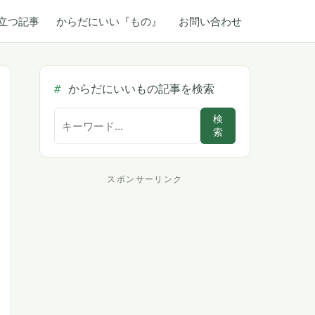
立つ記事
からだにいい『もの』
お問い合わせ
からだにいいもの記事を検索
サ
検
索
イ
ト
内
スポンサーリンク
ス
検
索
ポ
ン
サ
ー
リ