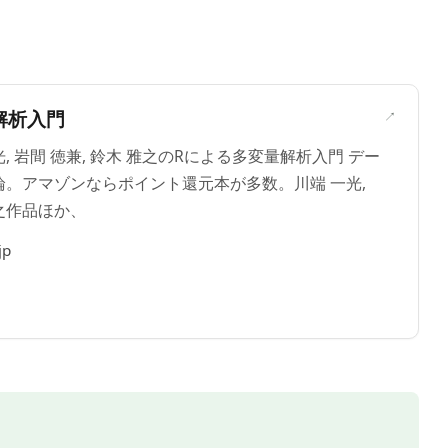
＞
解析入門
一光, 岩間 徳兼, 鈴木 雅之のRによる多変量解析入門 デー
。アマゾンならポイント還元本が多数。川端 一光,
雅之作品ほか、
jp