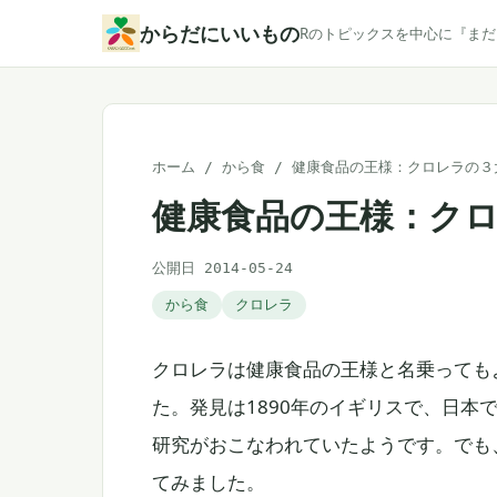
本
からだにいいもの
Rのトピックスを中心に『ま
文
へ
ス
キ
ホーム
/
から食
/
健康食品の王様：クロレラの３
ッ
健康食品の王様：ク
プ
公開日 2014-05-24
から食
クロレラ
クロレラは健康食品の王様と名乗っても
た。発見は1890年のイギリスで、日本
研究がおこなわれていたようです。でも
てみました。