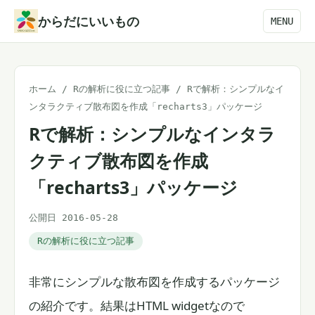
本
からだにいいもの
MENU
文
へ
ス
ホーム
/
Rの解析に役に立つ記事
/
Rで解析：シンプルなイ
キ
ンタラクティブ散布図を作成「recharts3」パッケージ
ッ
Rで解析：シンプルなインタラ
プ
クティブ散布図を作成
「recharts3」パッケージ
公開日 2016-05-28
Rの解析に役に立つ記事
非常にシンプルな散布図を作成するパッケージ
の紹介です。結果はHTML widgetなので