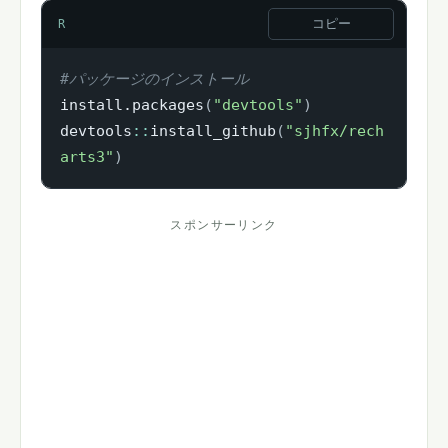
コピー
R
#パッケージのインストール
install.packages
(
"devtools"
)
devtools
::
install_github
(
"sjhfx/rech
arts3"
)
スポンサーリンク