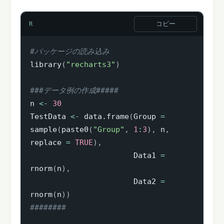
コピー
R
#パッケージの読み込み
library
(
"recharts3"
)
###データ例の作成#####
n 
<-
30
TestData 
<-
 data.frame
(
Group 
=
sample
(
paste0
(
"Group"
,
1
:
3
)
,
 n
,
replace 
=
TRUE
)
,
                       Data1 
=
rnorm
(
n
)
,
                       Data2 
=
rnorm
(
n
)
)
########