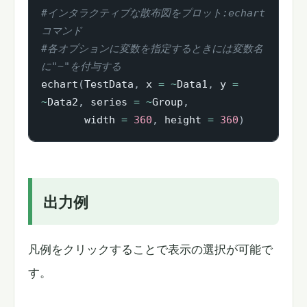
#インタラクティブな散布図をプロット:echart
コマンド
#各オプションに変数を指定するときには変数名
に"~"を付与する
echart
(
TestData
,
 x 
=
~
Data1
,
 y 
=
~
Data2
,
 series 
=
~
Group
,
       width 
=
360
,
 height 
=
360
)
出力例
凡例をクリックすることで表示の選択が可能で
す。