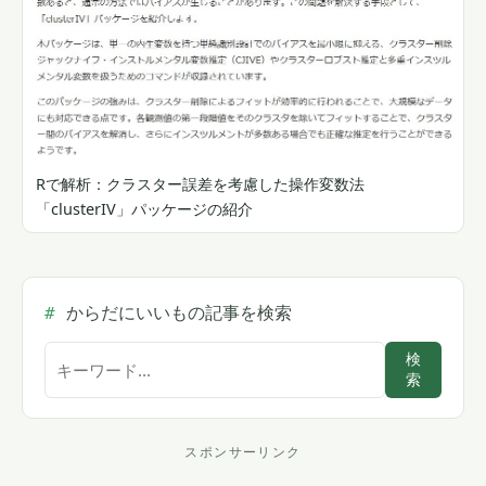
Rで解析：クラスター誤差を考慮した操作変数法
「clusterIV」パッケージの紹介
からだにいいもの記事を検索
サ
検
索
イ
ト
内
スポンサーリンク
ス
検