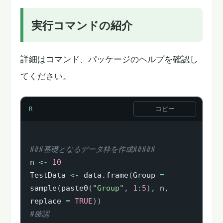
実行コマンドの紹介
詳細はコマンド、パッケージのヘルプを確認し
てください。
コピー
R
###基礎となるデータ枠を作成#####
n 
<-
10
TestData 
<-
 data.frame
(
Group 
=
sample
(
paste0
(
"Group"
,
1
:
5
)
,
 n
,
replace 
=
TRUE
)
)
#確認