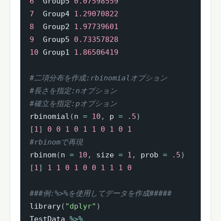
6
  Group5 
0.07598559
7
  Group4 
1.29070822
8
  Group2 
1.97739601
9
  Group5 
0.73357828
10
 Group1 
1.86506419
#二項分布を作成:rbinomialオプション
#長さを指定:nオプション
#確立を指定:pオプション
rbinomial
(
n 
=
10
,
 p 
=
.5
)
[
1
]
0
0
1
0
1
1
0
1
0
1
#rbinomで再現
rbinom
(
n 
=
10
,
 size 
=
1
,
 prob 
=
.5
)
[
1
]
1
1
0
1
0
0
1
1
1
0
###例:%>%を使用してデータを作成#####
library
(
"dplyr"
)
TestData 
%>%