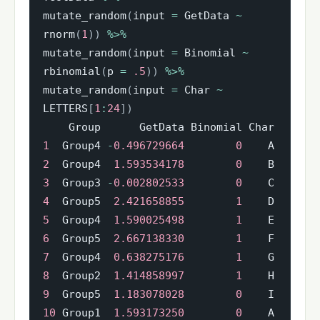
mutate_random
(
input 
=
 GetData 
~
rnorm
(
1
)
)
%>%
mutate_random
(
input 
=
 Binomial 
~
rbinomial
(
p 
=
.5
)
)
%>%
mutate_random
(
input 
=
 Char 
~
LETTERS
[
1
:
24
]
)
1
  Group4 
-
0.496729664
0
2
  Group4  
1.593534178
0
3
  Group3 
-
0.002802533
0
4
  Group5  
2.421658855
1
5
  Group4  
1.590025498
1
6
  Group5  
2.667138330
1
7
  Group4  
0.638275176
1
8
  Group2  
1.414858997
1
9
  Group5  
1.183078028
0
10
 Group1  
1.593173250
0