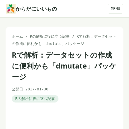
本
からだにいいもの
MENU
文
へ
ス
ホーム
/
Rの解析に役に立つ記事
/
Rで解析：データセット
キ
の作成に便利かも「dmutate」パッケージ
ッ
Rで解析：データセットの作成
プ
に便利かも「dmutate」パッケ
ージ
公開日 2017-01-30
Rの解析に役に立つ記事