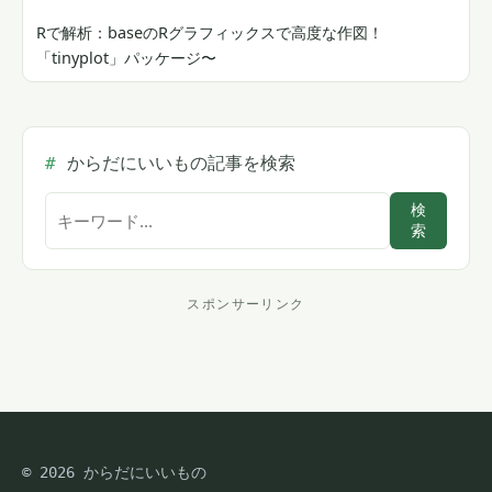
Rで解析：baseのRグラフィックスで高度な作図！
「tinyplot」パッケージ〜
からだにいいもの記事を検索
サ
検
索
イ
ト
内
スポンサーリンク
ス
検
索
ポ
ン
サ
© 2026 からだにいいもの
ー