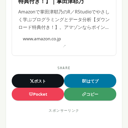
特典付き！】 | 掌田津耶乃
Amazonで掌田津耶乃のR／RStudioでやさし
く学ぶプログラミングとデータ分析【ダウン
ロード特典付き！】。アマゾンならポイント
還元本が多数。
www.amazon.co.jp
SHARE
B!
ポスト
はてブ
コピー
Pocket
スポンサーリンク