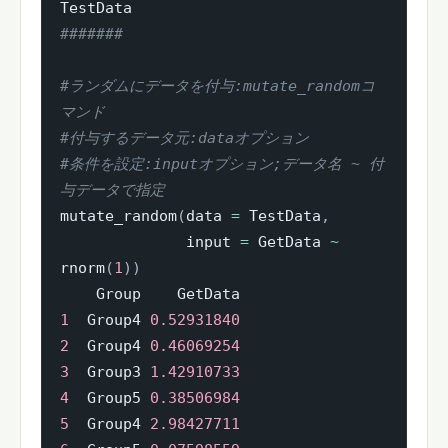
#######
#ランダムにデータを付与:mutate_randomコ
マンド
#付与するデータ元:dataオプション
#条件を設定:inputオプション;データ名 ~ 付
与データで指定
mutate_random
(
data 
=
 TestData
,
              input 
=
 GetData 
~
rnorm
(
1
)
)
1
  Group4 
0.52931840
2
  Group4 
0.46069254
3
  Group3 
1.42910733
4
  Group5 
0.38506984
5
  Group4 
2.98427711