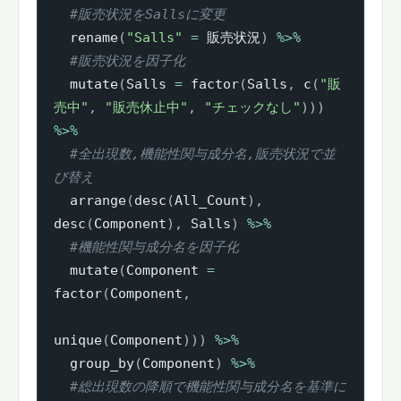
#販売状況をSallsに変更
  rename
(
"Salls"
=
 販売状況
)
%>%
#販売状況を因子化
  mutate
(
Salls 
=
 factor
(
Salls
,
 c
(
"販
売中"
,
"販売休止中"
,
"チェックなし"
)
)
)
%>%
#全出現数,機能性関与成分名,販売状況で並
び替え
  arrange
(
desc
(
All_Count
)
,
desc
(
Component
)
,
 Salls
)
%>%
#機能性関与成分名を因子化
  mutate
(
Component 
=
factor
(
Component
,
unique
(
Component
)
)
)
%>%
  group_by
(
Component
)
%>%
#総出現数の降順で機能性関与成分名を基準に