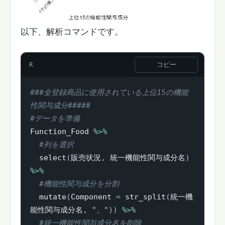
以下、解析コマンドです。
コピー
R
###全登録商品に使用されている上位15の機能
性関与成分#####
#データを準備
Function_Food 
%>%
#列を選択
  select
(
販売状況
,
 統一機能性関与成分名
)
%>%
#機能性関与成分を分割
  mutate
(
Component 
=
 str_split
(
統一機
能性関与成分名
,
"、"
)
)
%>%
#統一機能性関与成分名を削除