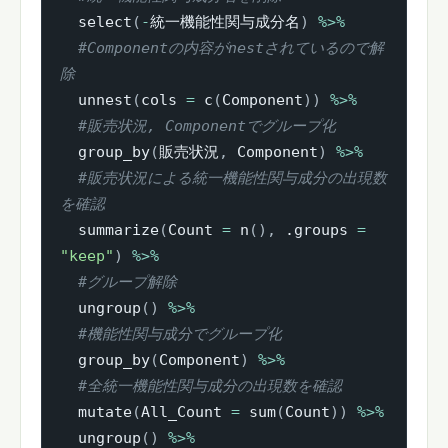
  select
(
-
統一機能性関与成分名
)
%>%
#Componentの内容がnestされているので解
除
  unnest
(
cols 
=
 c
(
Component
)
)
%>%
#販売状況, Componentでグループ化
  group_by
(
販売状況
,
 Component
)
%>%
#販売状況による統一機能性関与成分の出現数
を確認
  summarize
(
Count 
=
 n
(
)
,
 .groups 
=
"keep"
)
%>%
#グループ解除
  ungroup
(
)
%>%
#機能性関与成分でグループ化
  group_by
(
Component
)
%>%
#全統一機能性関与成分の出現数を確認
  mutate
(
All_Count 
=
 sum
(
Count
)
)
%>%
  ungroup
(
)
%>%