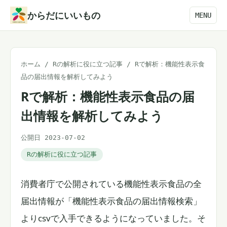
本
からだにいいもの
MENU
文
へ
ス
ホーム
/
Rの解析に役に立つ記事
/
Rで解析：機能性表示食
キ
品の届出情報を解析してみよう
ッ
Rで解析：機能性表示食品の届
プ
出情報を解析してみよう
公開日 2023-07-02
Rの解析に役に立つ記事
消費者庁で公開されている機能性表示食品の全
届出情報が「機能性表示食品の届出情報検索」
よりcsvで入手できるようになっていました。そ