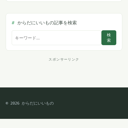
からだにいいもの記事を検索
サ
検
索
イ
ト
内
スポンサーリンク
ス
検
索
ポ
ン
サ
© 2026 からだにいいもの
ー
リ
ン