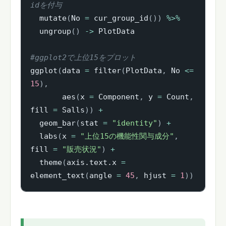
idを付与
  mutate
(
No 
=
 cur_group_id
(
)
)
%>%
  ungroup
(
)
->
 PlotData

#ggplot2で上位15をプロット
ggplot
(
data 
=
 filter
(
PlotData
,
 No 
<=
15
)
,
       aes
(
x 
=
 Component
,
 y 
=
 Count
,
fill 
=
 Salls
)
)
+
  geom_bar
(
stat 
=
"identity"
)
+
  labs
(
x 
=
"上位15の機能性関与成分"
,
fill 
=
"販売状況"
)
+
  theme
(
axis.text.x 
=
element_text
(
angle 
=
45
,
 hjust 
=
1
)
)