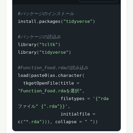
#パッケージのインストール
install.packages
(
"tidyverse"
)
#パッケージの読込み
library
(
"tcltk"
)
library
(
"tidyverse"
)
#Function_Food.rdaの読み込み
load
(
paste0
(
as.character
(
  tkgetOpenFile
(
title 
=
"Function_Food.rdaを選択"
,
                filetypes 
=
'{"rda
ファイル" {".rda"}}'
,
                initialfile 
=
c
(
"*.rda"
)
)
)
,
 collapse 
=
" "
)
)