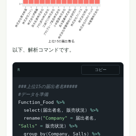
以下、解析コマンドです。
コピー
R
###上位15の届出者名#####
#データを準備
Function_Food 
%>%
  select
(
届出者名
,
 販売状況
)
%>%
  rename
(
"Company"
=
 届出者名
,
"Salls"
=
 販売状況
)
%>%
  group_by
(
Company
,
 Salls
)
%>%