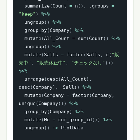
  summarize
(
Count 
=
 n
(
)
,
 .groups 
=
"keep"
)
%>%
  ungroup
(
)
%>%
  group_by
(
Company
)
%>%
  mutate
(
All_Count 
=
 sum
(
Count
)
)
%>%
  ungroup
(
)
%>%
  mutate
(
Salls 
=
 factor
(
Salls
,
 c
(
"販
売中"
,
"販売休止中"
,
"チェックなし"
)
)
)
%>%
  arrange
(
desc
(
All_Count
)
,
desc
(
Company
)
,
　Salls
)
%>%
  mutate
(
Company 
=
 factor
(
Company
,
unique
(
Company
)
)
)
%>%
  group_by
(
Company
)
%>%
  mutate
(
No 
=
 cur_group_id
(
)
)
%>%
  ungroup
(
)
->
 PlotData
