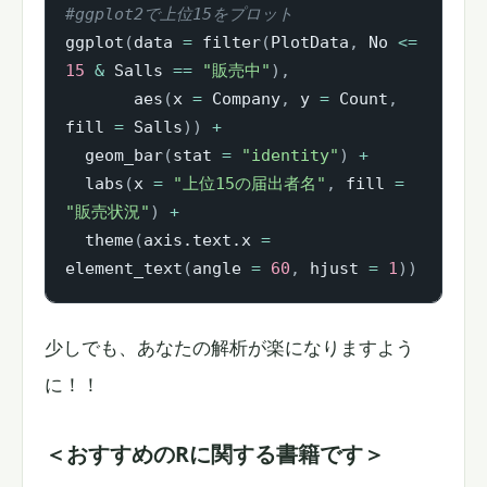
#ggplot2で上位15をプロット
ggplot
(
data 
=
 filter
(
PlotData
,
 No 
<=
15
&
 Salls 
==
"販売中"
)
,
       aes
(
x 
=
 Company
,
 y 
=
 Count
,
fill 
=
 Salls
)
)
+
  geom_bar
(
stat 
=
"identity"
)
+
  labs
(
x 
=
"上位15の届出者名"
,
 fill 
=
"販売状況"
)
+
  theme
(
axis.text.x 
=
element_text
(
angle 
=
60
,
 hjust 
=
1
)
)
少しでも、あなたの解析が楽になりますよう
に！！
＜おすすめのRに関する書籍です＞