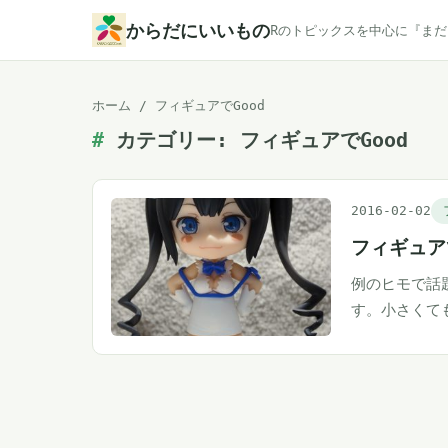
本
からだにいいもの
Rのトピックスを中心に『ま
文
へ
ホーム
/
フィギュアでGood
ス
カテゴリー:
フィギュアでGood
キ
ッ
プ
2016-02-02
フィギュア
例のヒモで話
す。小さくて