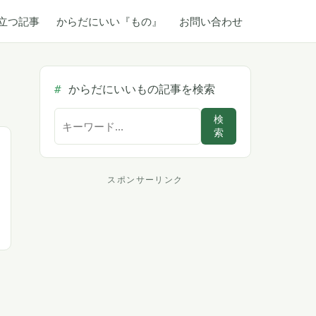
立つ記事
からだにいい『もの』
お問い合わせ
からだにいいもの記事を検索
サ
検
索
イ
ト
内
スポンサーリンク
ス
検
索
ポ
ン
サ
ー
リ