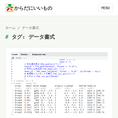
本
からだにいいもの
MENU
文
へ
ホーム
/
データ書式
ス
タグ:
データ書式
キ
ッ
プ