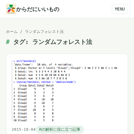
本
からだにいいもの
MENU
文
へ
ホーム
/
ランダムフォレスト法
ス
タグ:
ランダムフォレスト法
キ
ッ
プ
2015-10-04
Rの解析に役に立つ記事