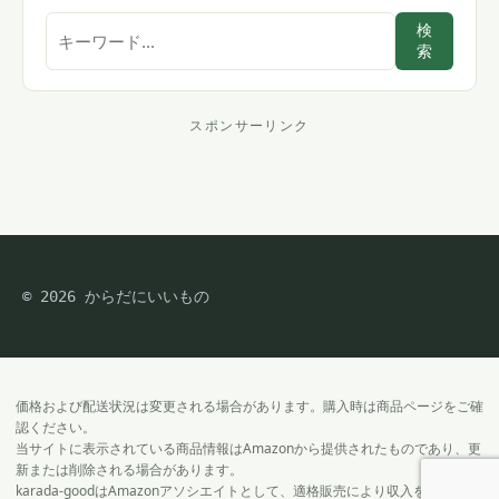
サ
検
索
イ
ト
内
スポンサーリンク
ス
検
索
ポ
ン
サ
© 2026 からだにいいもの
ー
リ
ン
ク
価格および配送状況は変更される場合があります。購入時は商品ページをご確
認ください。
当サイトに表示されている商品情報はAmazonから提供されたものであり、更
新または削除される場合があります。
karada-goodはAmazonアソシエイトとして、適格販売により収入を得ていま