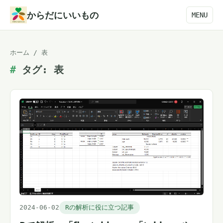
本
からだにいいもの
MENU
文
へ
ホーム
/
表
ス
タグ:
表
キ
ッ
プ
2024-06-02
Rの解析に役に立つ記事