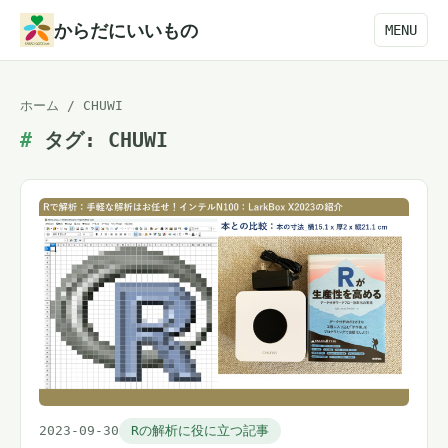
本
からだにいいもの
MENU
文
へ
ホーム
/
CHUWI
ス
タグ:
CHUWI
キ
ッ
プ
2023-09-30
Rの解析に役に立つ記事