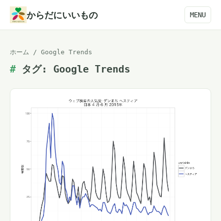
本
からだにいいもの
MENU
文
へ
ホーム
/
Google Trends
ス
タグ:
Google Trends
キ
ッ
プ