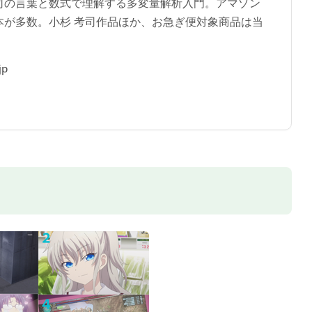
 考司の言葉と数式で理解する多変量解析入門。アマゾン
本が多数。小杉 考司作品ほか、お急ぎ便対象商品は当
jp