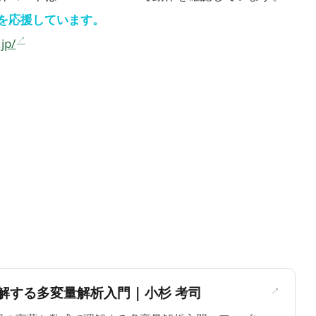
を応援しています。
jp/
＞
する多変量解析入門 | 小杉 考司