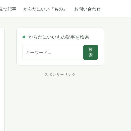
立つ記事
からだにいい『もの』
お問い合わせ
からだにいいもの記事を検索
サ
検
索
イ
ト
内
スポンサーリンク
ス
検
索
ポ
ン
サ
ー
リ