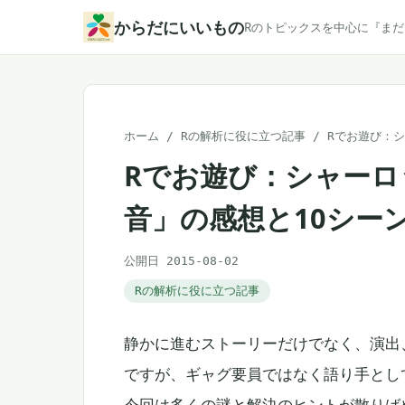
本
からだにいいもの
Rのトピックスを中心に『ま
文
へ
ス
キ
ホーム
/
Rの解析に役に立つ記事
/
Rでお遊び：
ッ
Rでお遊び：シャーロ
プ
音」の感想と10シー
公開日 2015-08-02
Rの解析に役に立つ記事
静かに進むストーリーだけでなく、演出
ですが、ギャグ要員ではなく語り手とし
今回は多くの謎と解決のヒントが散りば