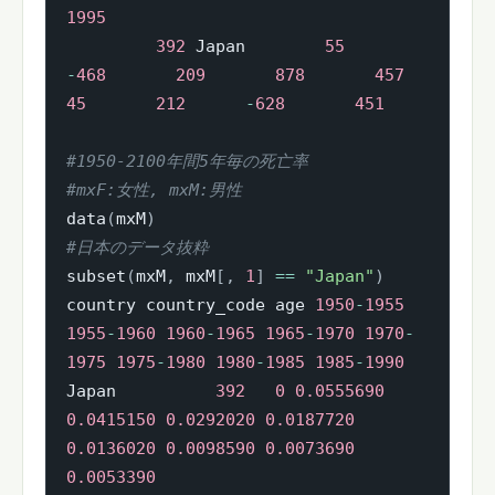
1995
392
 Japan        
55
-
468
209
878
457
45
212
-
628
451
#1950-2100年間5年毎の死亡率
#mxF:女性, mxM:男性
data
(
mxM
)
#日本のデータ抜粋
subset
(
mxM
,
 mxM
[
,
1
]
==
"Japan"
)
country country_code age 
1950
-
1955
1955
-
1960
1960
-
1965
1965
-
1970
1970
-
1975
1975
-
1980
1980
-
1985
1985
-
1990
Japan          
392
0
0.0555690
0.0415150
0.0292020
0.0187720
0.0136020
0.0098590
0.0073690
0.0053390