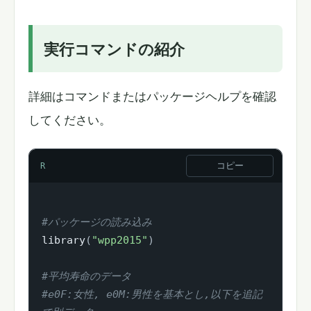
実行コマンドの紹介
詳細はコマンドまたはパッケージヘルプを確認
してください。
コピー
R
#パッケージの読み込み
library
(
"wpp2015"
)
#平均寿命のデータ
#e0F:女性, e0M:男性を基本とし,以下を追記