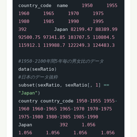
country_code  name     
1950
1955
1960
1965
1970
1975
1980
1985
1990
1995
392
          Japan 
82199.47
88389.99
92500.75
97341.85
103707.5
110804.5
115912.1
119988.7
122249.3
124483.3
#1950-2100年間5年毎の男女比のデータ
data
(
sexRatio
)
#日本のデータ抜粋
subset
(
sexRatio
,
 sexRatio
[
,
1
]
==
"Japan"
)
country country_code 
1950
-
1955
1955
-
1960
1960
-
1965
1965
-
1970
1970
-
1975
1975
-
1980
1980
-
1985
1985
-
1990
Japan          
392
1.056
1.056
1.056
1.056
1.056