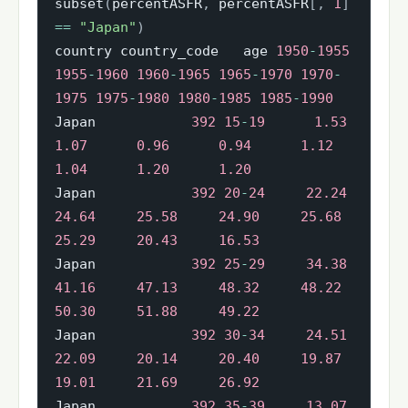
subset
(
percentASFR
,
 percentASFR
[
,
1
]
==
"Japan"
)
country country_code   age 
1950
-
1955
1955
-
1960
1960
-
1965
1965
-
1970
1970
-
1975
1975
-
1980
1980
-
1985
1985
-
1990
Japan          　
392
15
-
19
1.53
1.07
0.96
0.94
1.12
1.04
1.20
1.20
Japan          　
392
20
-
24
22.24
24.64
25.58
24.90
25.68
25.29
20.43
16.53
Japan          　
392
25
-
29
34.38
41.16
47.13
48.32
48.22
50.30
51.88
49.22
Japan          　
392
30
-
34
24.51
22.09
20.14
20.40
19.87
19.01
21.69
26.92
Japan          　
392
35
-
39
13.07