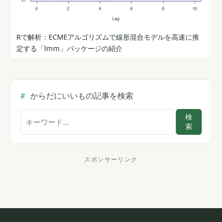
Rで解析：ECMEアルゴリズムで線形混合モデルを高速に推
定する「lmm」パッケージの紹介
からだにいいもの記事を検索
サ
検
索
イ
ト
内
スポンサーリンク
ス
検
索
ポ
ン
サ