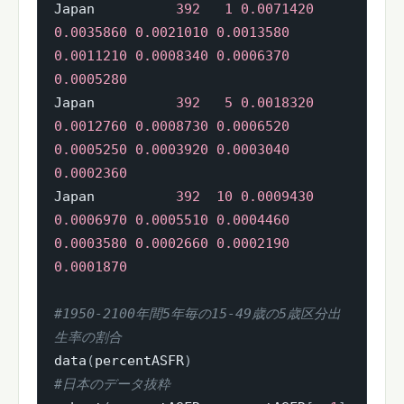
Japan          
392
1
0.0071420
0.0035860
0.0021010
0.0013580
0.0011210
0.0008340
0.0006370
0.0005280
Japan          
392
5
0.0018320
0.0012760
0.0008730
0.0006520
0.0005250
0.0003920
0.0003040
0.0002360
Japan          
392
10
0.0009430
0.0006970
0.0005510
0.0004460
0.0003580
0.0002660
0.0002190
0.0001870
#1950-2100年間5年毎の15-49歳の5歳区分出
生率の割合
data
(
percentASFR
)
#日本のデータ抜粋