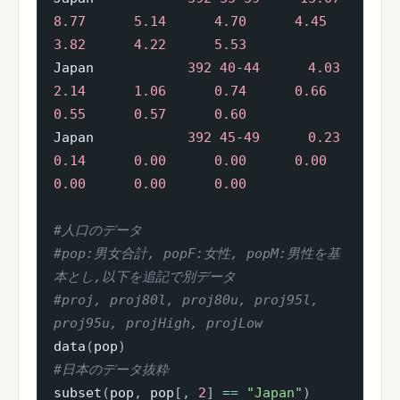
8.77
5.14
4.70
4.45
3.82
4.22
5.53
Japan          　
392
40
-
44
4.03
2.14
1.06
0.74
0.66
0.55
0.57
0.60
Japan          　
392
45
-
49
0.23
0.14
0.00
0.00
0.00
0.00
0.00
0.00
#人口のデータ
#pop:男女合計, popF:女性, popM:男性を基
本とし,以下を追記で別データ
#proj, proj80l, proj80u, proj95l, 
proj95u, projHigh, projLow
data
(
pop
)
#日本のデータ抜粋
subset
(
pop
,
 pop
[
,
2
]
==
"Japan"
)