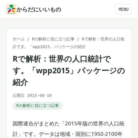
本
からだにいいもの
MENU
文
へ
ス
ホーム
/
Rの解析に役に立つ記事
/
Rで解析：世界の人口統
キ
計です。「wpp2015」パッケージの紹介
ッ
Rで解析：世界の人口統計で
プ
す。「wpp2015」パッケージの
紹介
公開日 2015-08-10
Rの解析に役に立つ記事
国際連合がまとめた「2015年版の世界の人口統
計」です。データは地域・国別に1950-2100年