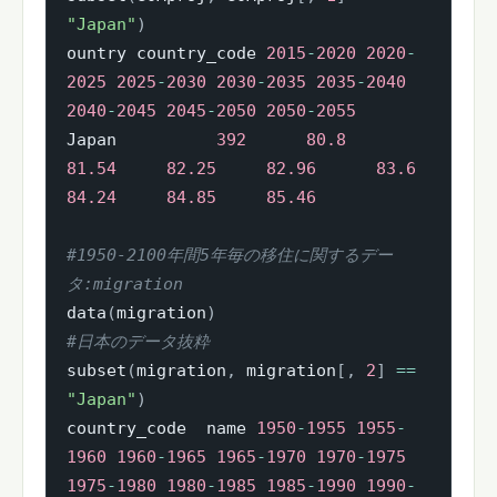
"Japan"
)
ountry country_code 
2015
-
2020
2020
-
2025
2025
-
2030
2030
-
2035
2035
-
2040
2040
-
2045
2045
-
2050
2050
-
2055
Japan          
392
80.8
81.54
82.25
82.96
83.6
84.24
84.85
85.46
#1950-2100年間5年毎の移住に関するデー
タ:migration
data
(
migration
)
#日本のデータ抜粋
subset
(
migration
,
 migration
[
,
2
]
==
"Japan"
)
country_code  name 
1950
-
1955
1955
-
1960
1960
-
1965
1965
-
1970
1970
-
1975
1975
-
1980
1980
-
1985
1985
-
1990
1990
-