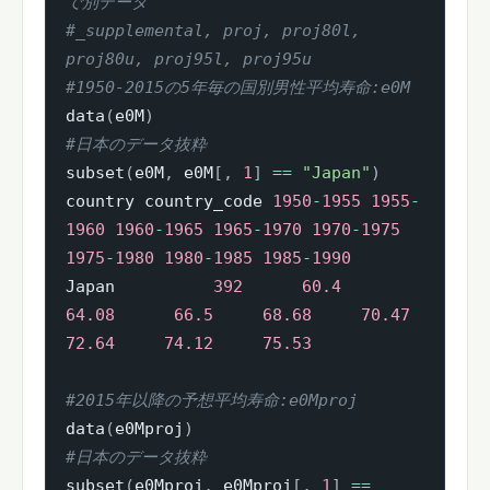
で別データ
#_supplemental, proj, proj80l, 
proj80u, proj95l, proj95u
#1950-2015の5年毎の国別男性平均寿命:e0M
data
(
e0M
)
#日本のデータ抜粋
subset
(
e0M
,
 e0M
[
,
1
]
==
"Japan"
)
country country_code 
1950
-
1955
1955
-
1960
1960
-
1965
1965
-
1970
1970
-
1975
1975
-
1980
1980
-
1985
1985
-
1990
Japan          
392
60.4
64.08
66.5
68.68
70.47
72.64
74.12
75.53
#2015年以降の予想平均寿命:e0Mproj
data
(
e0Mproj
)
#日本のデータ抜粋
subset
(
e0Mproj
,
 e0Mproj
[
,
1
]
==