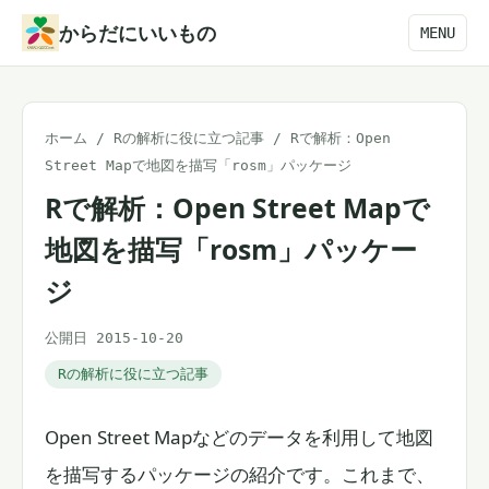
本
からだにいいもの
MENU
文
へ
ス
ホーム
/
Rの解析に役に立つ記事
/
Rで解析：Open
キ
Street Mapで地図を描写「rosm」パッケージ
ッ
Rで解析：Open Street Mapで
プ
地図を描写「rosm」パッケー
ジ
公開日 2015-10-20
Rの解析に役に立つ記事
Open Street Mapなどのデータを利用して地図
を描写するパッケージの紹介です。これまで、