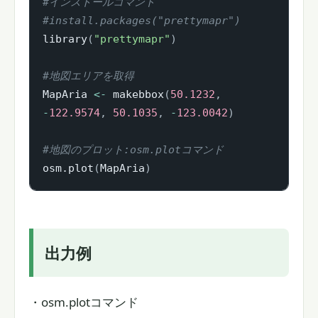
#インストールコマンド
#install.packages("prettymapr")
library
(
"prettymapr"
)
#地図エリアを取得
MapAria 
<-
 makebbox
(
50.1232
,
-
122.9574
,
50.1035
,
-
123.0042
)
#地図のプロット:osm.plotコマンド
osm.plot
(
MapAria
)
出力例
・osm.plotコマンド