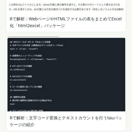
Rで解析：WebページやHTMLファイルの表をまとめてExcel
化「html2excel」パッケージ
Rで解析：文字コード変換とテキストカウントを行うtauパッ
ケージの紹介