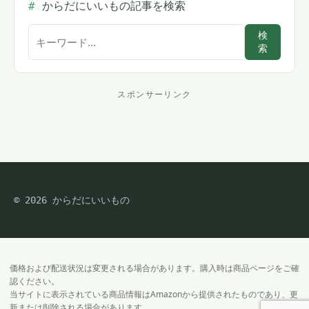
からだにいいもの記事を検索
サ
検
索
イ
ト
内
スポンサーリンク
ス
検
索
ポ
ン
サ
© 2026 からだにいいもの
ー
リ
ン
ク
価格および配送状況は変更される場合があります。購入時は商品ページをご確
認ください。
当サイトに表示されている商品情報はAmazonから提供されたものであり、更
新または削除される場合があります。