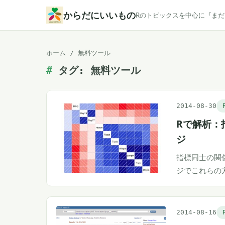
本
からだにいいもの
Rのトピックスを中心に『ま
文
へ
ホーム
/
無料ツール
ス
タグ:
無料ツール
キ
ッ
プ
2014-08-30
Rで解析：
ジ
指標同士の関係
ジでこれらの
2014-08-16