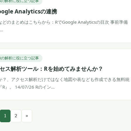
Rの解析に役に立つ記事
ogle Analyticsの連携
のまとめはこちらから：RでGoogle Analyticsの目次 事前準備
l…
Rの解析に役に立つ記事
セス解析ツール：Rを始めてみませんか？
か？、アクセス解析だけではなく地図や表なども作成できる無料統
』。 14/07/26 Rのイン…
投
1
2
»
稿