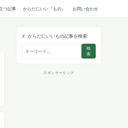
立つ記事
からだにいい『もの』
お問い合わせ
からだにいいもの記事を検索
サ
検
索
イ
ト
内
スポンサーリンク
ス
検
索
ポ
ン
サ
ー
リ