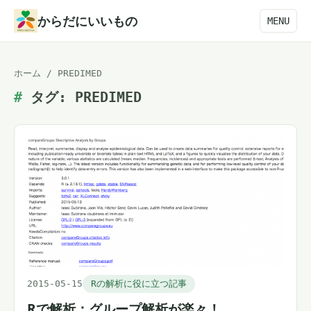
本
からだにいいもの
MENU
文
へ
ホーム
/
PREDIMED
ス
タグ:
PREDIMED
キ
ッ
プ
2015-05-15
Rの解析に役に立つ記事
Rで解析：グループ解析が楽々！