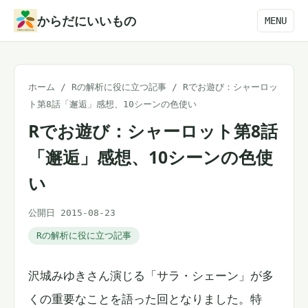
本
からだにいいもの
MENU
文
へ
ス
ホーム
/
Rの解析に役に立つ記事
/
Rでお遊び：シャーロッ
キ
ト第8話「邂逅」感想、10シーンの色使い
ッ
Rでお遊び：シャーロット第8話
プ
「邂逅」感想、10シーンの色使
い
公開日 2015-08-23
Rの解析に役に立つ記事
沢城みゆきさん演じる「サラ・シェーン」が多
くの重要なことを語った回となりました。特