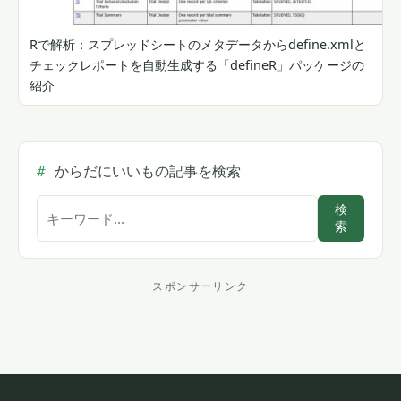
Rで解析：スプレッドシートのメタデータからdefine.xmlと
チェックレポートを自動生成する「defineR」パッケージの
紹介
からだにいいもの記事を検索
サ
検
索
イ
ト
内
スポンサーリンク
ス
検
索
ポ
ン
サ