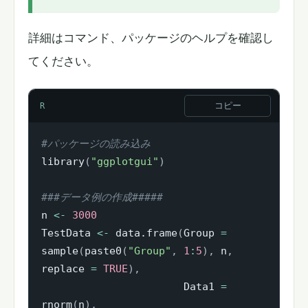
詳細はコマンド、パッケージのヘルプを確認し
てください。
コピー
R
#パッケージの読み込み
library
(
"ggplotgui"
)
###データ例の作成#####
n 
<-
3000
TestData 
<-
 data.frame
(
Group 
=
sample
(
paste0
(
"Group"
,
1
:
5
)
,
 n
,
replace 
=
TRUE
)
,
                       Data1 
=
rnorm
(
n
)
,