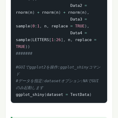
                       Data2 
=
rnorm
(
n
)
+
 rnorm
(
n
)
+
 rnorm
(
n
)
,
                       Data3 
=
sample
(
0
:
1
,
 n
,
 replace 
=
TRUE
)
,
                       Data4 
=
sample
(
LETTERS
[
1
:
26
]
,
 n
,
 replace 
=
TRUE
)
)
#######
#GUIでggplot2を操作:ggplot_shinyコマン
ド
#データを指定:datasetオプション:NAでGUI
のみ起動します
ggplot_shiny
(
dataset 
=
 TestData
)