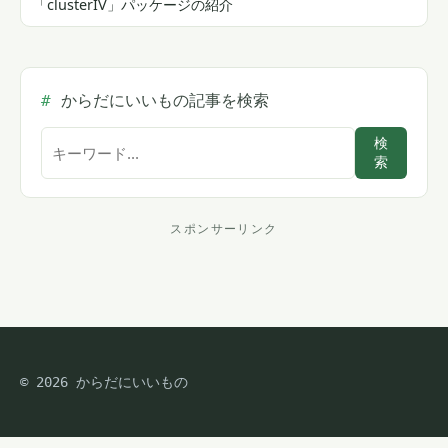
「clusterIV」パッケージの紹介
からだにいいもの記事を検索
サ
検
索
イ
ト
内
スポンサーリンク
ス
検
索
ポ
ン
サ
© 2026 からだにいいもの
ー
リ