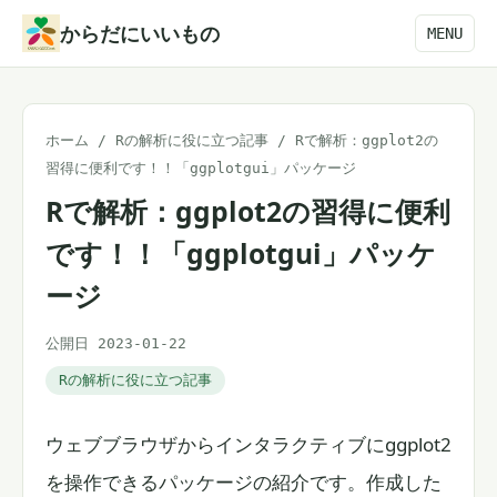
本
からだにいいもの
MENU
文
へ
ス
ホーム
/
Rの解析に役に立つ記事
/
Rで解析：ggplot2の
キ
習得に便利です！！「ggplotgui」パッケージ
ッ
Rで解析：ggplot2の習得に便利
プ
です！！「ggplotgui」パッケ
ージ
公開日 2023-01-22
Rの解析に役に立つ記事
ウェブブラウザからインタラクティブにggplot2
を操作できるパッケージの紹介です。作成した