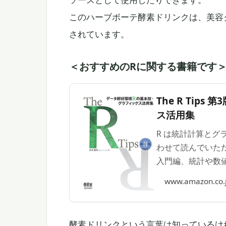
このハーブボーテ酵素ドリンクは、美容
されています。
＜おすすめのRに関する書籍です
The R Tip
ス活用集
R は統計計算とグ
わせて読んでいた
入門編、統計や数
等、グラフィックス
www.amazon.co.
す。 著者: 舟尾暢
酵素ドリンクという言葉は知っているけ