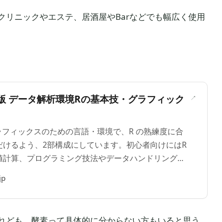
クリニックやエステ、居酒屋やBarなどでも幅広く使用
＞
s 第3版 データ解析環境Rの基本技・グラフィック
ラフィックスのための言語・環境で、R の熟練度に合
だけるよう、2部構成にしています。初心者向けにはR
値計算、プログラミング技法やデータハンドリング
など実行したい人はR-Tips 編で学ぶことができま
jp
男
れども、酵素って具体的に分からない方もいると思う