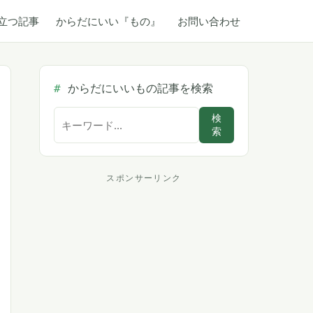
立つ記事
からだにいい『もの』
お問い合わせ
からだにいいもの記事を検索
サ
検
索
イ
ト
内
スポンサーリンク
ス
検
索
ポ
ン
サ
ー
リ