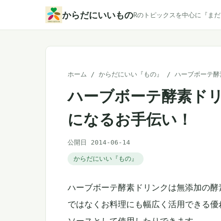
本
からだにいいもの
Rのトピックスを中心に『ま
文
へ
ス
キ
ホーム
/
からだにいい『もの』
/
ハーブボーテ酵
ッ
ハーブボーテ酵素ド
プ
になるお手伝い！
公開日 2014-06-14
からだにいい『もの』
ハーブボーテ酵素ドリンクは無添加の酵
ではなくお料理にも幅広く活用できる優
ソースとして使用したりできます。