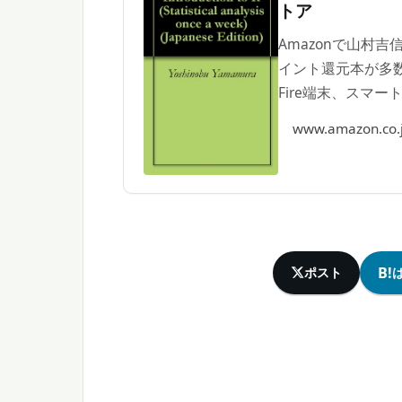
トア
Amazonで山村
イント還元本が多数
Fire端末、スマ
いただけます。
www.amazon.co.
B!
ポスト