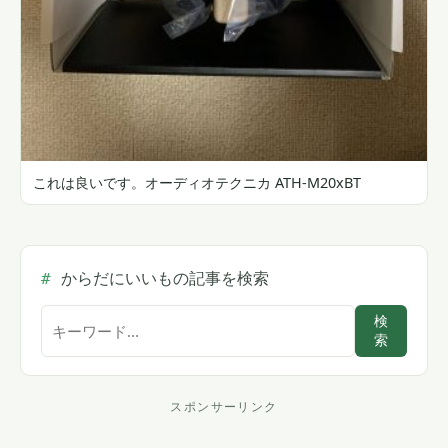
これは良いです。オーディオテクニカ ATH-M20xBT
からだにいいもの記事を検索
サ
検
索
イ
ト
内
スポンサーリンク
ス
検