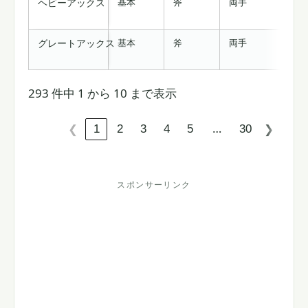
基本
斧
両手
9-
ヘビーアックス
基本
斧
両手
22
グレートアックス
293 件中 1 から 10 まで表示
…
1
2
3
4
5
30
❮
❯
スポンサーリンク