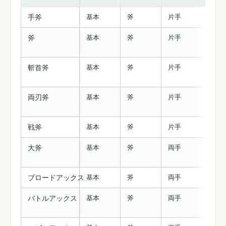
基本
斧
片手
3-6
手斧
基本
斧
片手
4-
斧
基本
斧
片手
5-
斬首斧
基本
斧
片手
7-
両刃斧
基本
斧
片手
10
戦斧
基本
斧
両手
6-
大斧
基本
斧
両手
10
ブロードアックス
基本
斧
両手
12
バトルアックス