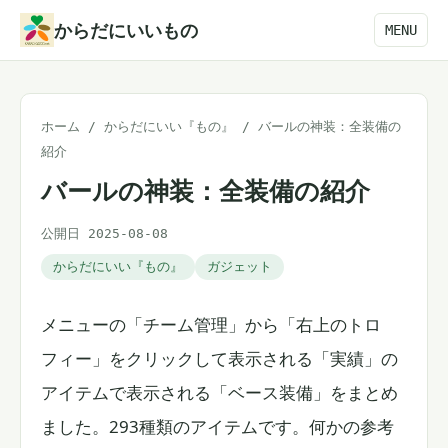
本
からだにいいもの
MENU
文
へ
ス
ホーム
/
からだにいい『もの』
/
バールの神装：全装備の
キ
紹介
ッ
バールの神装：全装備の紹介
プ
公開日 2025-08-08
からだにいい『もの』
ガジェット
メニューの「チーム管理」から「右上のトロ
フィー」をクリックして表示される「実績」の
アイテムで表示される「ベース装備」をまとめ
ました。293種類のアイテムです。何かの参考