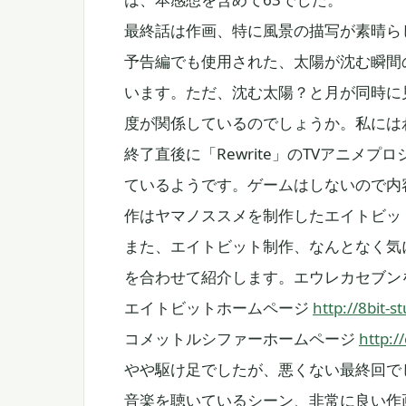
最終話は作画、特に風景の描写が素晴ら
予告編でも使用された、太陽が沈む瞬間の
います。ただ、沈む太陽？と月が同時に
度が関係しているのでしょうか。私には
終了直後に「Rewrite」のTVアニメ
ているようです。ゲームはしないので内
作はヤマノススメを制作したエイトビッ
また、エイトビット制作、なんとなく気
を合わせて紹介します。エウレカセブン
エイトビットホームページ
http://8bit-s
コメットルシファーホームページ
http://
やや駆け足でしたが、悪くない最終回で
音楽を聴いているシーン、非常に良い作