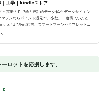
| 工学 | Kindleストア
一, 下平英寿のＲで学ぶ統計的データ解析 データサイエン
アマゾンならポイント還元本が多数。一度購入いただ
ndleおよびFire端末、スマートフォンやタブレット
でもお楽しみいただけます。
jp
ャーロットを応援します。
jp/