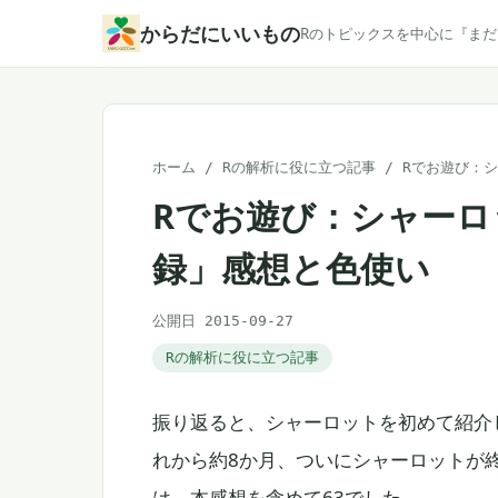
本
からだにいいもの
Rのトピックスを中心に『ま
文
へ
ス
キ
ホーム
/
Rの解析に役に立つ記事
/
Rでお遊び：
ッ
Rでお遊び：シャーロ
プ
録」感想と色使い
公開日 2015-09-27
Rの解析に役に立つ記事
振り返ると、シャーロットを初めて紹介したのは
れから約8か月、ついにシャーロットが
は、本感想を含めて63でした。