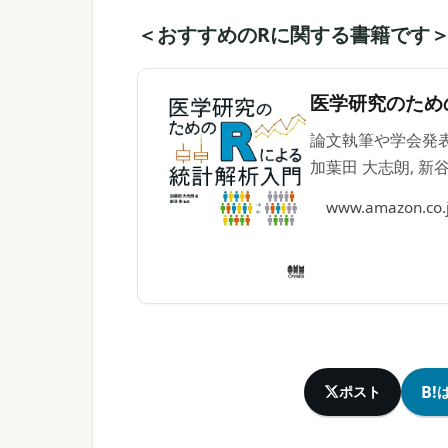
＜おすすめのRに関する書籍です
医学研究のため
論文執筆や学会発表
加葉田 大志朗, 新谷
www.amazon.co.
B!
ポスト