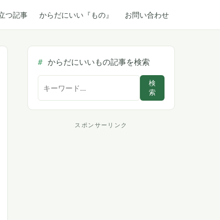
立つ記事
からだにいい『もの』
お問い合わせ
からだにいいもの記事を検索
サ
検
索
イ
ト
内
スポンサーリンク
ス
検
索
ポ
ン
サ
ー
リ