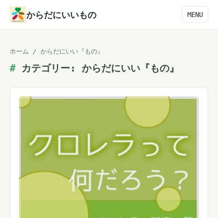
本
からだにいいもの
MENU
文
へ
ホーム
/
からだにいい『もの』
ス
カテゴリー:
からだにいい『もの』
キ
ッ
プ