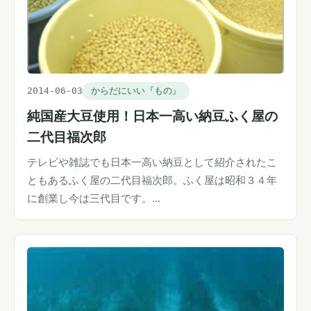
2014-06-03
からだにいい『もの』
純国産大豆使用！日本一高い納豆ふく屋の
二代目福次郎
テレビや雑誌でも日本一高い納豆として紹介されたこ
ともあるふく屋の二代目福次郎。ふく屋は昭和３４年
に創業し今は三代目です。…