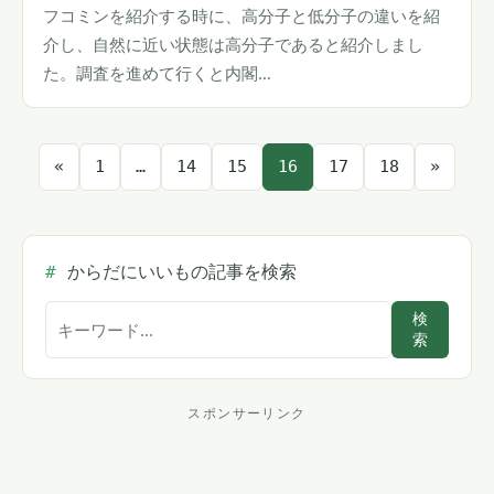
フコミンを紹介する時に、高分子と低分子の違いを紹
介し、自然に近い状態は高分子であると紹介しまし
た。調査を進めて行くと内閣…
投
«
1
…
14
15
16
17
18
»
稿
の
からだにいいもの記事を検索
サ
ペ
検
索
イ
ー
ト
内
スポンサーリンク
ジ
ス
検
索
ポ
送